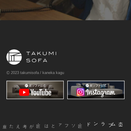
©
2023 takumisofa / kaneka kagu
ブランド
ム
ホ
ー
・匠ソファとは