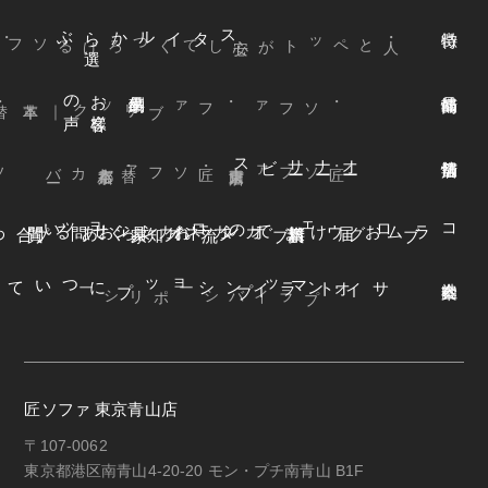
ぶ
スタイルから
選
声
お
客様
の
本革
・ファブリック
｜
・ソファ
ビス
オ
ー
ナ
ー
サ
ー
ファ
着
せ
替
え
方
ー
京都本店
・替えカバ
・匠ソファ
東京青山店
・匠ソファ
よくある質問
オンラインショップ
お知らせ
カネカ家具
ウェブカタログ
お届けまでの流れ
ブログ
コラム
オンラインショップについて
サイトマップ
・プライバシーポリシー
匠ソファ 東京青山店
〒107-0062
東京都港区南青山4-20-20 モン・プチ南青山 B1F