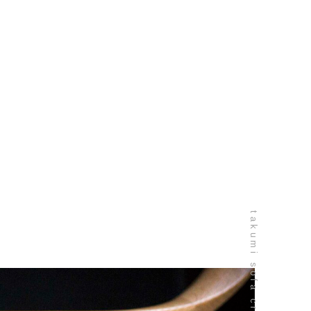
takumi sofa craftsmanship