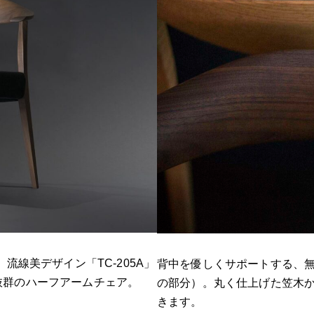
流線美デザイン「TC-205A」
背中を優しくサポートする、
抜群のハーフアームチェア。
の部分）。丸く仕上げた笠木
きます。