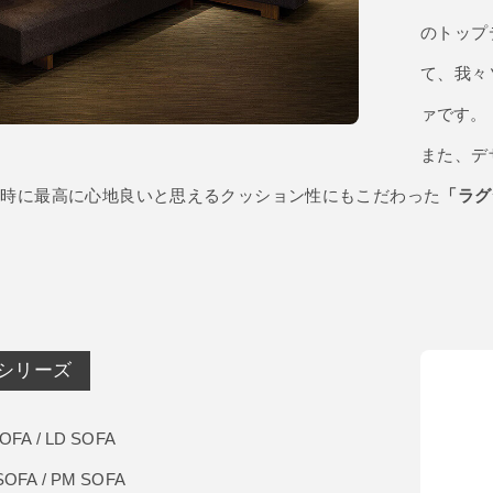
のトップ
て、我々
ァです。
また、デ
た時に最高に心地良いと思えるクッション性にもこだわった
「ラグ
庵 シリーズ
SOFA / LD SOFA
SOFA / PM SOFA