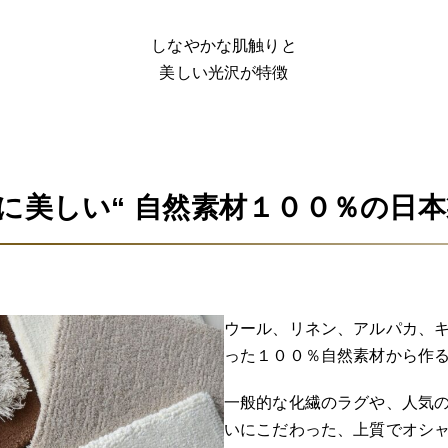
しなやかな肌触りと
美しい光沢が特徴
に美しい“ 自然素材１００％の日
ウール、リネン、アルパカ、
った１００％自然素材から作
一般的な化繊のラグや、人気
いにこだわった、上質でオシ