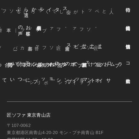
ぶ
スタイルから
選
声
お
客様
の
本革
・ファブリック
｜
・ソファ
ビス
オ
ー
ナ
ー
サ
ー
ファ
着
せ
替
え
方
ー
京都本店
・替えカバ
・匠ソファ
東京青山店
・匠ソファ
よくある質問
オンラインショップ
お知らせ
カネカ家具
ウェブカタログ
お届けまでの流れ
ブログ
コラム
オンラインショップについて
サイトマップ
・プライバシーポリシー
匠ソファ 東京青山店
〒107-0062
東京都港区南青山4-20-20 モン・プチ南青山 B1F