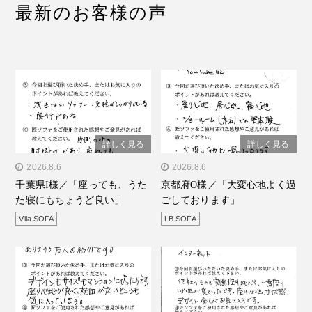
最新のお客様の声
詳しく見る
詳しく見る
" alt="千葉県I様／「座って
2026.8.6
" alt="京都府O様／「大変
2026.8.6
千葉県I様／「座っても、うた
京都府O様／「大変心地よく過
も、うたた寝にもちょうど
心地よく過ごしておりま
た寝にもちょうど良い」
ごしております」
良い」"/>
す」"/>
Vila SOFA
LB SOFA