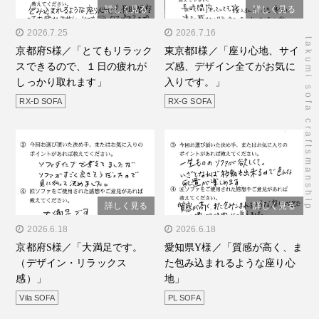
詳しく見る
詳しく見る
" alt="京都府S様／「とて
2026.7.25
" alt="東京都I様／「座り心
2026.7.16
takumi sofa craftsmanship
京都府S様／「とてもリラック
東京都I様／「座り心地、サイ
もリラックスできるので、
地、サイズ感、デザイン全
スできるので、１日の疲れが
ズ感、デザイン全てがお気に
１日の疲れがしっかり取れ
てがお気に入りで
しっかり取れます」
入りです。」
ます」"/>
す。」"/>
RX-D SOFA
RX-G SOFA
詳しく見る
詳しく見る
" alt="京都府S様／「大満
2026.6.18
" alt="愛知県Y様／「質感
2026.6.18
京都府S様／「大満足です。
愛知県Y様／「質感が高く、ま
足です。（デザイン・リラ
が高く、また包み込まれる
（デザイン・リラックス
た包み込まれるような座り心
ックス感）」"/>
ような座り心地」"/>
感）」
地」
Vila SOFA
PL SOFA