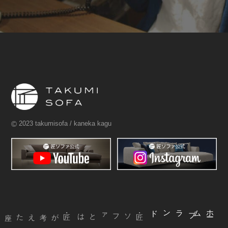
©
2023 takumisofa / kaneka kagu
ブランド
ム
ホ
ー
・匠ソファとは