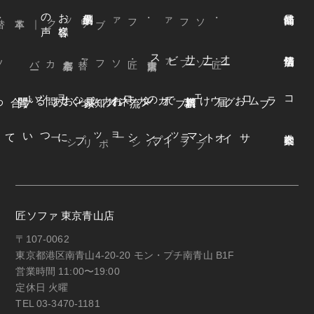
声
お
客様
の
本革
・ファブリック
｜
・ソファ
ビス
オ
ー
ナ
ー
サ
ー
ファ
着
せ
替
え
方
ー
京都本店
・替えカバ
・匠ソファ
東京青山店
・匠ソファ
よくある質問
オンラインショップ
お知らせ
カネカ家具
ウェブカタログ
お届けまでの流れ
ブログ
コラム
オンラインショップについて
サイトマップ
・プライバシーポリシー
匠ソファ 東京青山店
〒107-0062
東京都港区南青山4-20-20 モン・プチ南青山 B1F
営業時間 11:00〜19:00
定休日 火曜
TEL 03-3470-1181