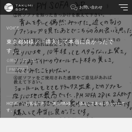
お問い合わせ
VOICE
東京都M様／「購入して本当に良かったで
す。」
公開日：2019.11.14
PM SOFA
HOME
お客様の声
東京都M様／「購入して本当に良かったで
す。」
" alt=""/>