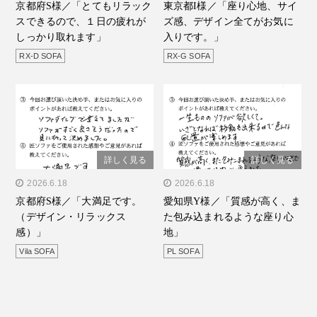
京都府S様／「とてもリラック
東京都I様／「座り心地、サイ
もリラックスできるので、
地、サイズ感、デザイン全
スできるので、１日の疲れが
ズ感、デザイン全てがお気に
１日の疲れがしっかり取れ
てがお気に入りで
しっかり取れます」
入りです。」
ます」"/>
す。」"/>
RX-D SOFA
RX-G SOFA
詳しく見る
詳しく見る
" alt="京都府S様／「大満
2026.6.18
" alt="愛知県Y様／「質感
2026.6.18
京都府S様／「大満足です。
愛知県Y様／「質感が高く、ま
足です。（デザイン・リラ
が高く、また包み込まれる
（デザイン・リラックス
た包み込まれるような座り心
ックス感）」"/>
ような座り心地」"/>
感）」
地」
Vila SOFA
PL SOFA