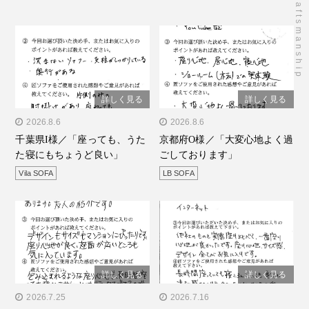
詳しく見る
詳しく見る
" alt="千葉県I様／「座って
2026.8.6
" alt="京都府O様／「大変
2026.8.6
千葉県I様／「座っても、うた
京都府O様／「大変心地よく過
も、うたた寝にもちょうど
心地よく過ごしておりま
た寝にもちょうど良い」
ごしております」
良い」"/>
す」"/>
Vila SOFA
LB SOFA
詳しく見る
詳しく見る
" alt="京都府S様／「とて
2026.7.25
" alt="東京都I様／「座り心
2026.7.16