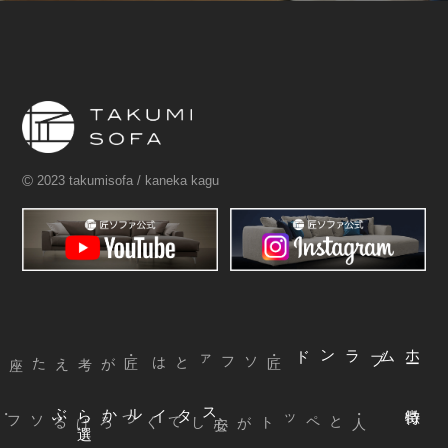
©
2023 takumisofa / kaneka kagu
ブランド
ム
ホ
ー
・匠ソファとは
ぶ
スタイルから
選