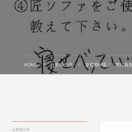
HOME
お客様の声
京都府H様／「腰に負
" alt=""/>
お客様の声