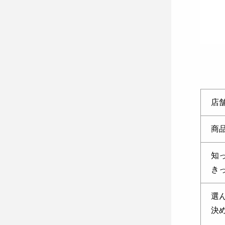
店
商
知
き
選
決