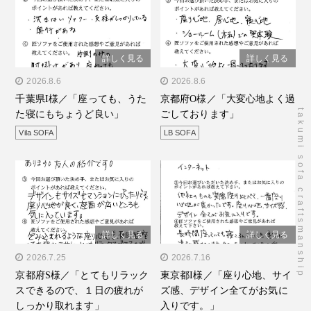
詳しく見る
詳しく見る
" alt="千葉県I様／「座って
2026.8.6
" alt="京都府O様／「大変
2026.8.6
千葉県I様／「座っても、うた
京都府O様／「大変心地よく過
も、うたた寝にもちょうど
心地よく過ごしておりま
takumi sofa craftsmanship
た寝にもちょうど良い」
ごしております」
良い」"/>
す」"/>
Vila SOFA
LB SOFA
詳しく見る
詳しく見る
" alt="京都府S様／「とて
2026.7.25
" alt="東京都I様／「座り心
2026.7.16
京都府S様／「とてもリラック
東京都I様／「座り心地、サイ
もリラックスできるので、
地、サイズ感、デザイン全
スできるので、１日の疲れが
ズ感、デザイン全てがお気に
１日の疲れがしっかり取れ
てがお気に入りで
しっかり取れます」
入りです。」