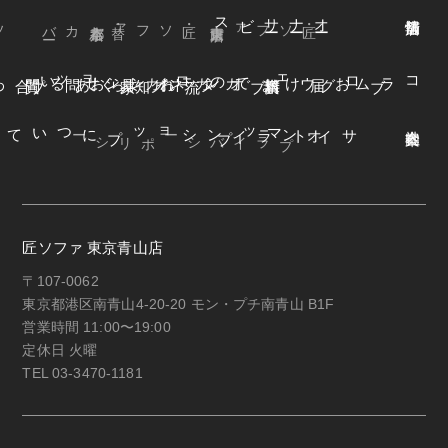
ビス
オ
ー
ナ
ー
サ
ー
ファ
着
せ
替
え
方
ー
京都本店
・替えカバ
・匠ソファ
東京青山店
・匠ソファ
よくある質問
オンラインショップ
お知らせ
カネカ家具
ウェブカタログ
お届けまでの流れ
ブログ
コラム
オンラインショップについて
サイトマップ
・プライバシーポリシー
匠ソファ 東京青山店
〒107-0062
東京都港区南青山4-20-20 モン・プチ南青山 B1F
営業時間 11:00〜19:00
定休日 火曜
TEL 03-3470-1181