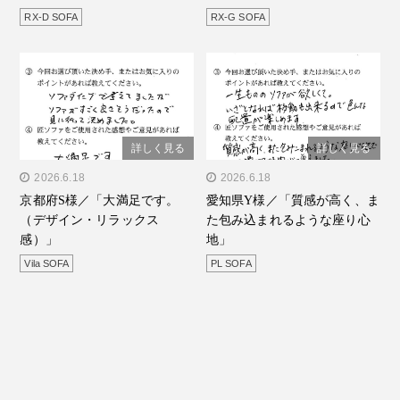
ます」"/>
す。」"/>
RX-D SOFA
RX-G SOFA
詳しく見る
詳しく見る
" alt="京都府S様／「大満
2026.6.18
" alt="愛知県Y様／「質感
2026.6.18
京都府S様／「大満足です。
愛知県Y様／「質感が高く、ま
足です。（デザイン・リラ
が高く、また包み込まれる
（デザイン・リラックス
た包み込まれるような座り心
ックス感）」"/>
ような座り心地」"/>
感）」
地」
Vila SOFA
PL SOFA