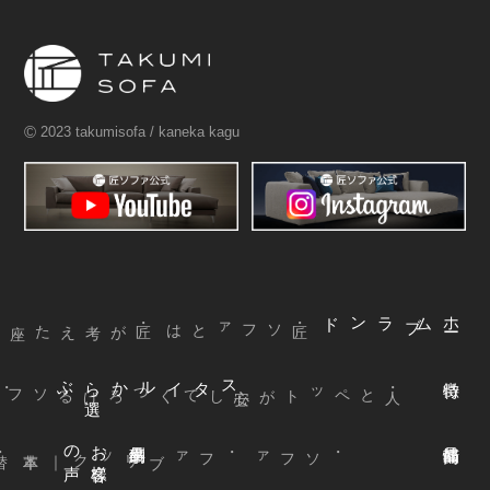
©
2023 takumisofa / kaneka kagu
ブランド
ム
ホ
ー
・匠ソファとは
ぶ
スタイルから
選
声
お
客様
の
本革
・ファブリック
｜
・ソファ