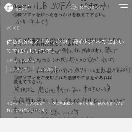
お問い合わせ
VOICE
佐賀県N様／「座り心地、寝心地すべてにおい
てすばらしいです。」
公開日：2018.6.24
カウチソファ
LB SOFA
HOME
お客様の声
佐賀県N様／「座り心地、寝心地すべてに
おいてすばらしいです。」
" alt=""/>