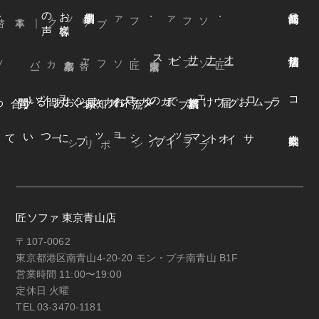
声
お
客様
の
本革
・ファブリック
｜
・ソファ
ビス
オ
ー
ナ
ー
サ
ー
ファ
着
せ
替
え
方
ー
京都本店
・替えカバ
・匠ソファ
東京青山店
・匠ソファ
よくある質問
オンラインショップ
お知らせ
カネカ家具
ウェブカタログ
お届けまでの流れ
ブログ
コラム
オンラインショップについて
サイトマップ
・プライバシーポリシー
匠ソファ 東京青山店
〒107-0062
東京都港区南青山4-20-20 モン・プチ南青山 B1F
営業時間 11:00〜19:00
定休日 火曜
TEL 03-3470-1181