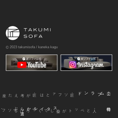
©
2023 takumisofa / kaneka kagu
ブランド
ム
ホ
ー
・匠ソファとは
ぶ
スタイルから
選