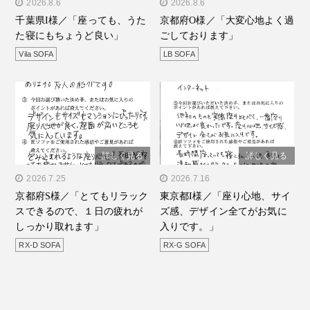
" alt="千葉県I様／「座って
2026.8.6
" alt="京都府O様／「大変
2026.8.6
千葉県I様／「座っても、うた
京都府O様／「大変心地よく過
も、うたた寝にもちょうど
心地よく過ごしておりま
た寝にもちょうど良い」
ごしております」
良い」"/>
す」"/>
Vila SOFA
LB SOFA
詳しく見る
詳しく見る
" alt="京都府S様／「とて
2026.7.25
" alt="東京都I様／「座り心
2026.7.16
京都府S様／「とてもリラック
東京都I様／「座り心地、サイ
もリラックスできるので、
地、サイズ感、デザイン全
スできるので、１日の疲れが
ズ感、デザイン全てがお気に
１日の疲れがしっかり取れ
てがお気に入りで
しっかり取れます」
入りです。」
ます」"/>
す。」"/>
RX-D SOFA
RX-G SOFA