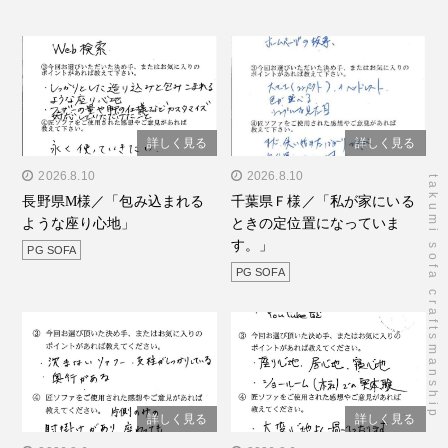
詳しく見る
詳しく見る
" alt="長野県M様／「包み
2026.8.10
" alt="千葉県Ｆ様／「私が
2026.8.10
takumi sofa craftsmanship
長野県M様／「包み込まれる
千葉県Ｆ様／「私が家にいる
込まれるような座り心
家にいるときの定位置にな
ような座り心地」
ときの定位置になっていま
地」"/>
っています。」"/>
す。」
PG SOFA
PG SOFA
詳しく見る
詳しく見る