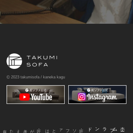
©
2023 takumisofa / kaneka kagu
ブランド
ム
ホ
ー
・匠ソファとは