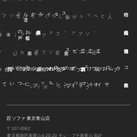
ぶ
スタイルから
選
声
お
客様
の
本革
・ファブリック
｜
・ソファ
ビス
オ
ー
ナ
ー
サ
ー
ファ
着
せ
替
え
方
ー
京都本店
・替えカバ
・匠ソファ
東京青山店
・匠ソファ
よくある質問
オンラインショップ
お知らせ
カネカ家具
ウェブカタログ
お届けまでの流れ
ブログ
コラム
オンラインショップについて
サイトマップ
・プライバシーポリシー
匠ソファ 東京青山店
〒107-0062
東京都港区南青山4-20-20 モン・プチ南青山 B1F