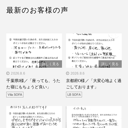
最新のお客様の声
詳しく見る
詳しく見る
" alt="千葉県I様／「座って
2026.8.6
" alt="京都府O様／「大変
2026.8.6
千葉県I様／「座っても、うた
京都府O様／「大変心地よく過
も、うたた寝にもちょうど
心地よく過ごしておりま
た寝にもちょうど良い」
ごしております」
良い」"/>
す」"/>
Vila SOFA
LB SOFA