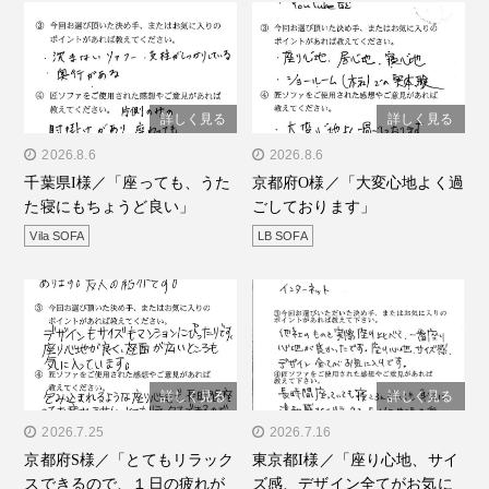
詳しく見る
詳しく見る
" alt="千葉県I様／「座って
2026.8.6
" alt="京都府O様／「大変
2026.8.6
千葉県I様／「座っても、うた
京都府O様／「大変心地よく過
も、うたた寝にもちょうど
心地よく過ごしておりま
た寝にもちょうど良い」
ごしております」
良い」"/>
す」"/>
Vila SOFA
LB SOFA
詳しく見る
詳しく見る
" alt="京都府S様／「とて
2026.7.25
" alt="東京都I様／「座り心
2026.7.16
京都府S様／「とてもリラック
東京都I様／「座り心地、サイ
もリラックスできるので、
地、サイズ感、デザイン全
スできるので、１日の疲れが
ズ感、デザイン全てがお気に