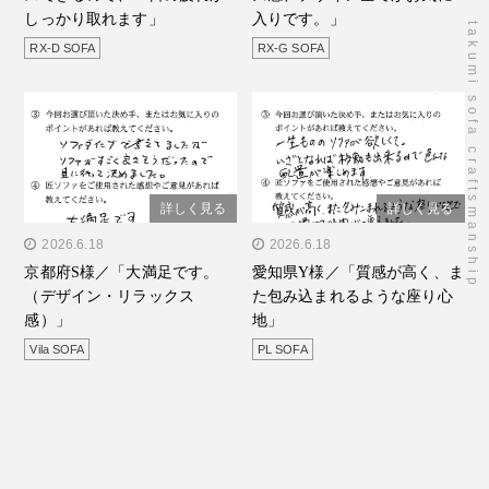
１日の疲れがしっかり取れ
てがお気に入りで
しっかり取れます」
入りです。」
takumi sofa craftsmanship
ます」"/>
す。」"/>
RX-D SOFA
RX-G SOFA
詳しく見る
詳しく見る
" alt="京都府S様／「大満
2026.6.18
" alt="愛知県Y様／「質感
2026.6.18
京都府S様／「大満足です。
愛知県Y様／「質感が高く、ま
足です。（デザイン・リラ
が高く、また包み込まれる
（デザイン・リラックス
た包み込まれるような座り心
ックス感）」"/>
ような座り心地」"/>
感）」
地」
Vila SOFA
PL SOFA