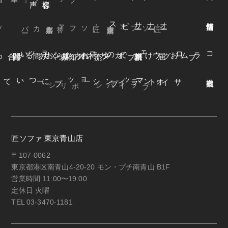
ビス
オ
ー
ナ
ー
サ
ー
ファ
着
せ
替
え
方
ー
京都本店
・替えカバ
・匠ソファ
東京青山店
・匠ソファ
よくある質問
オンラインショップ
お知らせ
カネカ家具
ウェブカタログ
お届けまでの流れ
ブログ
コラム
オンラインショップについて
サイトマップ
・プライバシーポリシー
匠ソファ 東京青山店
〒107-0062
東京都港区南青山4-20-20 モン・プチ南青山 B1F
営業時間 11:00〜19:00
定休日 火曜
TEL 03-3470-1181