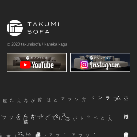
©
2023 takumisofa / kaneka kagu
ブランド
ム
ホ
ー
・匠ソファとは
ぶ
スタイルから
選
声
お
客様
の
本革
・ファブリック
｜
・ソファ