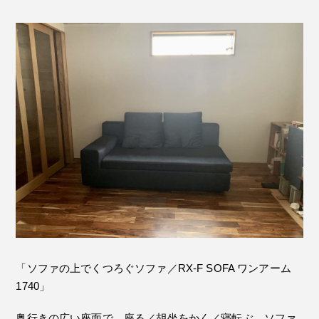
「ソファの上でくつろぐソファ／RX-F SOFA ワンアーム
1740」
奥行きの広い座面で、座る／胡坐をかく／寝転ぶ、ソファ