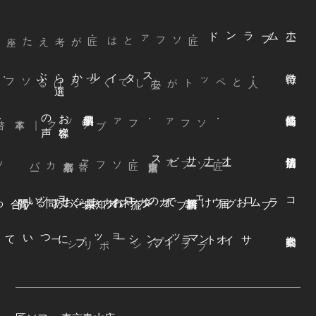
ブランド
ム
ホ
ー
・匠ソファとは
ぶ
スタイルから
選
声
お
客様
の
本革
・ファブリック
｜
・ソファ
ビス
オ
ー
ナ
ー
サ
ー
ファ
着
せ
替
え
方
ー
京都本店
・替えカバ
・匠ソファ
東京青山店
・匠ソファ
よくある質問
オンラインショップ
お知らせ
カネカ家具
ウェブカタログ
お届けまでの流れ
ブログ
コラム
オンラインショップについて
サイトマップ
・プライバシーポリシー