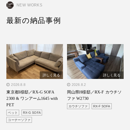
NEW WORKS
最新の納品事例
詳しく見る
詳しく見る
" alt="東京都I様邸／RX-G
2026.8.8
" alt="岡山県H様邸／RX-F
2026.8.2
東京都I様邸／RX-G SOFA
岡山県H様邸／RX-F カウチソ
SOFA 2300 & ワンアーム
カウチソファ W2730"/>
2300 & ワンアーム1645 with
ファ W2730
1645 with PET"/>
PET
カウチソファ
RX-F SOFA
ペット
RX-G SOFA
コーナーソファ