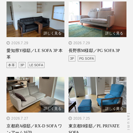
詳しく見る
詳しく見る
" alt="愛知県Y様邸／LE
2026.7.29
" alt="長野県M様邸／PG
2026.7.29
愛知県Y様邸／LE SOFA 3P 本
長野県M様邸／PG SOFA 3P
SOFA 3P 本革"/>
SOFA 3P"/>
革
3P
PG SOFA
本革
3P
LE SOFA
詳しく見る
詳しく見る
" alt="京都府A様邸／RX-D
2026.7.27
" alt="東京都H様邸／PL
2026.7.25
京都府A様邸／RX-D SOFA ワ
東京都H様邸／PL PRIVATE
SOFA ワンアーム1670"/>
PRIVATE SOFA"/>
ンアーム1670
SOFA