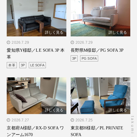
詳しく見る
詳しく見る
" alt="愛知県Y様邸／LE
2026.7.29
" alt="長野県M様邸／PG
2026.7.29
愛知県Y様邸／LE SOFA 3P 本
長野県M様邸／PG SOFA 3P
SOFA 3P 本革"/>
SOFA 3P"/>
革
3P
PG SOFA
本革
3P
LE SOFA
詳しく見る
詳しく見る
" alt="京都府A様邸／RX-D
2026.7.27
" alt="東京都H様邸／PL
2026.7.25
京都府A様邸／RX-D SOFA ワ
東京都H様邸／PL PRIVATE
SOFA ワンアーム1670"/>
PRIVATE SOFA"/>
ンアーム1670
SOFA