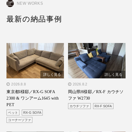
NEW WORKS
最新の納品事例
詳しく見る
詳しく見る
" alt="東京都I様邸／RX-G
2026.8.8
" alt="岡山県H様邸／RX-F
2026.8.2
東京都I様邸／RX-G SOFA
岡山県H様邸／RX-F カウチソ
SOFA 2300 & ワンアーム
カウチソファ W2730"/>
2300 & ワンアーム1645 with
ファ W2730
1645 with PET"/>
PET
カウチソファ
RX-F SOFA
ペット
RX-G SOFA
コーナーソファ