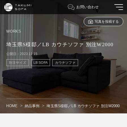
お問い合わせ
写真を投稿する
WORKS
埼玉県S様邸／LB カウチソファ 別注W2000
公開日：2023.11.15
別注サイズ
LB SOFA
カウチソファ
HOME
納品事例
埼玉県S様邸／LB カウチソファ 別注W2000
" alt=""/>