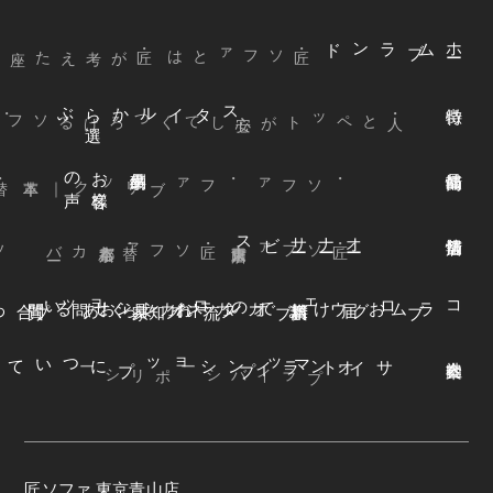
ブランド
ム
ホ
ー
・匠ソファとは
ぶ
スタイルから
選
声
お
客様
の
本革
・ファブリック
｜
・ソファ
ビス
オ
ー
ナ
ー
サ
ー
ファ
着
せ
替
え
方
ー
京都本店
・替えカバ
・匠ソファ
東京青山店
・匠ソファ
よくある質問
オンラインショップ
お知らせ
カネカ家具
ウェブカタログ
お届けまでの流れ
ブログ
コラム
オンラインショップについて
サイトマップ
・プライバシーポリシー
匠ソファ 東京青山店