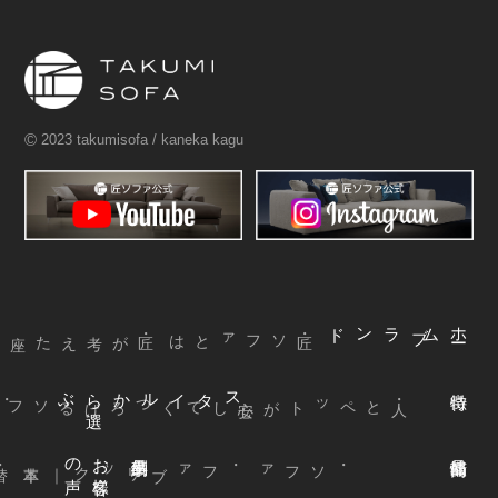
©
2023 takumisofa / kaneka kagu
ブランド
ム
ホ
ー
・匠ソファとは
ぶ
スタイルから
選
声
お
客様
の
本革
・ファブリック
｜
・ソファ