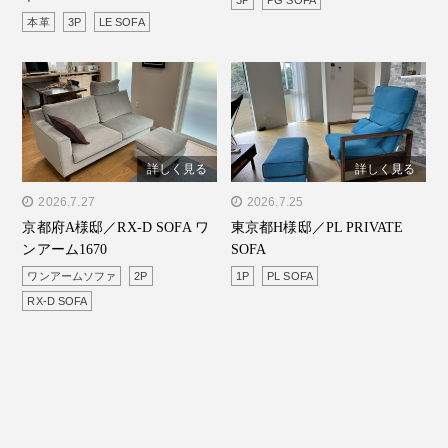
本革
3P
LE SOFA
詳しく見る
詳しく見る
" alt="京都府A様邸／RX-D
2026.7.27
" alt="東京都H様邸／PL
2026.7.25
京都府A様邸／RX-D SOFA ワ
東京都H様邸／PL PRIVATE
SOFA ワンアーム1670"/>
PRIVATE SOFA"/>
ンアーム1670
SOFA
ワンアームソファ
2P
1P
PL SOFA
RX-D SOFA