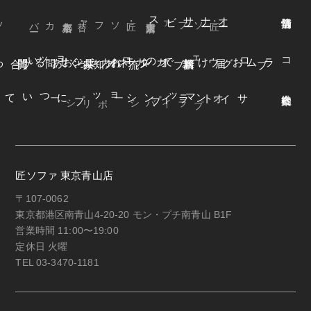
ビス
オ
ー
ナ
ー
サ
ー
ファ
着
せ
替
え
方
ー
京都本店
・替えカバ
・匠ソファ
東京青山店
・匠ソファ
よくある質問
オンラインショップ
お知らせ
カネカ家具
ウェブカタログ
お届けまでの流れ
ブログ
コラム
オンラインショップについて
サイトマップ
・プライバシーポリシー
匠ソファ 東京青山店
〒107-0062
東京都港区南青山4-20-20 モン・プチ南青山 B1F
営業時間 11:00〜19:00
定休日 火曜
TEL 03-3470-1181