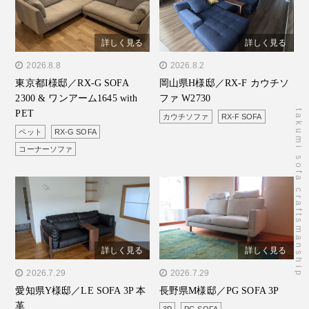
詳しく見る
詳しく見る
" alt="東京都I様邸／RX-G
2026.8.8
" alt="岡山県H様邸／RX-F
2026.8.2
東京都I様邸／RX-G SOFA
岡山県H様邸／RX-F カウチソ
SOFA 2300 & ワンアーム
カウチソファ W2730"/>
2300 & ワンアーム1645 with
ファ W2730
1645 with PET"/>
PET
takumi sofa craftsmanship
カウチソファ
RX-F SOFA
ペット
RX-G SOFA
コーナーソファ
詳しく見る
詳しく見る
" alt="愛知県Y様邸／LE
2026.7.29
" alt="長野県M様邸／PG
2026.7.29
愛知県Y様邸／LE SOFA 3P 本
長野県M様邸／PG SOFA 3P
SOFA 3P 本革"/>
SOFA 3P"/>
革
3P
PG SOFA