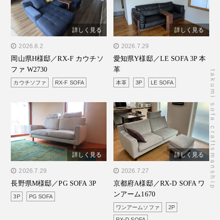
詳しく見る
詳しく見る
" alt="岡山県H様邸／RX-F
2026.8.2
" alt="愛知県Y様邸／LE
2026.7.29
岡山県H様邸／RX-F カウチソ
愛知県Y様邸／LE SOFA 3P 本
カウチソファ W2730"/>
SOFA 3P 本革"/>
ファ W2730
革
takumi sofa craftsmanship
カウチソファ
RX-F SOFA
本革
3P
LE SOFA
詳しく見る
詳しく見る
" alt="長野県M様邸／PG
2026.7.29
" alt="京都府A様邸／RX-D
2026.7.27
長野県M様邸／PG SOFA 3P
京都府A様邸／RX-D SOFA ワ
SOFA 3P"/>
SOFA ワンアーム1670"/>
ンアーム1670
3P
PG SOFA
ワンアームソファ
2P
RX-D SOFA