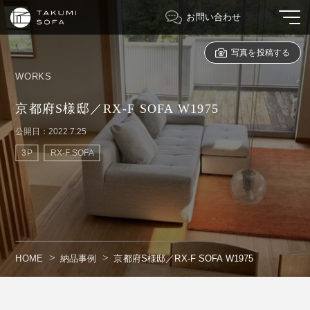
お問い合わせ
写真を投稿する
WORKS
京都府S様邸／RX-F SOFA W1975
公開日：2022.7.25
3P
RX-F SOFA
HOME
納品事例
京都府S様邸／RX-F SOFA W1975
" alt=""/>