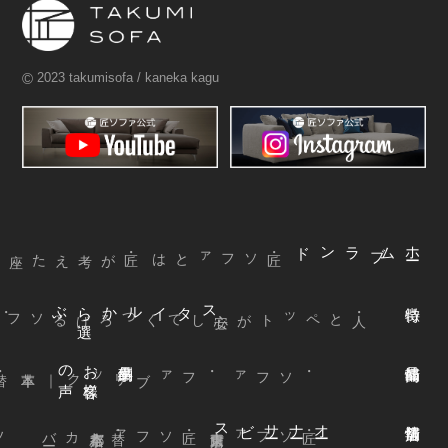
©
2023 takumisofa / kaneka kagu
ブランド
ム
ホ
ー
・匠ソファとは
ぶ
スタイルから
選
声
お
客様
の
本革
・ファブリック
｜
・ソファ
ビス
オ
ー
ナ
ー
サ
ー
ファ
着
せ
替
え
方
ー
京都本店
・替えカバ
・匠ソファ
東京青山店
・匠ソファ