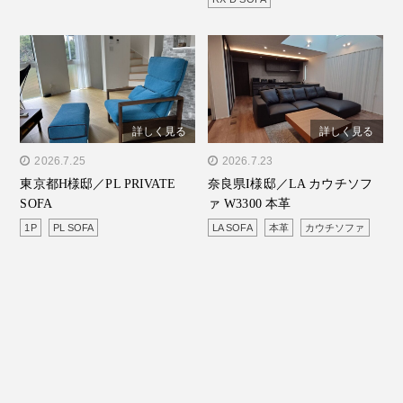
詳しく見る
詳しく見る
" alt="東京都H様邸／PL
2026.7.25
" alt="奈良県I様邸／LA カ
2026.7.23
東京都H様邸／PL PRIVATE
奈良県I様邸／LA カウチソフ
PRIVATE SOFA"/>
ウチソファ W3300 本革"/>
SOFA
ァ W3300 本革
1P
PL SOFA
LA SOFA
本革
カウチソファ