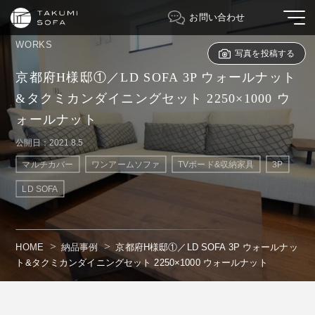
お問い合わせ
WORKS
写真を投稿する
京都府H様邸①／LD SOFA 3P ウォールナット
&タクミカンダイニングセット 2250×1000 ウ
ォールナット
公開日：2021.8.5
マルチカバー
ワンアームソファ
TVボード&収納家具
3P
LD SOFA
HOME
納品事例
京都府H様邸①／LD SOFA 3P ウォールナッ
ト&タクミカンダイニングセット 2250×1000 ウォールナット
" alt=""/>