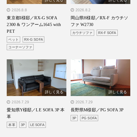
詳しく見る
詳しく見る
" alt="東京都I様邸／RX-G
2026.8.8
" alt="岡山県H様邸／RX-F
2026.8.2
東京都I様邸／RX-G SOFA
岡山県H様邸／RX-F カウチソ
SOFA 2300 & ワンアーム
カウチソファ W2730"/>
2300 & ワンアーム1645 with
ファ W2730
1645 with PET"/>
PET
カウチソファ
RX-F SOFA
ペット
RX-G SOFA
コーナーソファ
詳しく見る
詳しく見る
" alt="愛知県Y様邸／LE
2026.7.29
" alt="長野県M様邸／PG
2026.7.29
愛知県Y様邸／LE SOFA 3P 本
長野県M様邸／PG SOFA 3P
SOFA 3P 本革"/>
SOFA 3P"/>
革
3P
PG SOFA
本革
3P
LE SOFA