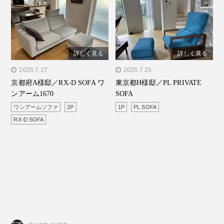
詳しく見る
詳しく見る
" alt="京都府A様邸／RX-D
2026.7.27
" alt="東京都H様邸／PL
2026.7.25
京都府A様邸／RX-D SOFA ワ
東京都H様邸／PL PRIVATE
SOFA ワンアーム1670"/>
PRIVATE SOFA"/>
ンアーム1670
SOFA
ワンアームソファ
2P
1P
PL SOFA
RX-D SOFA