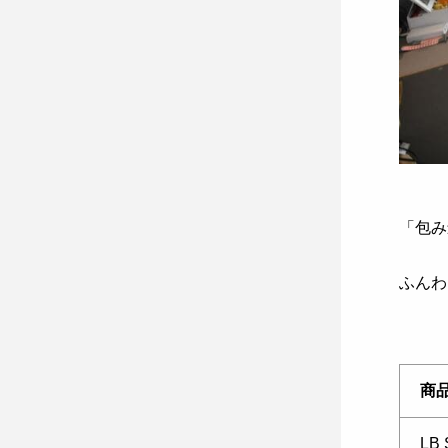
「包み
ふんわ
商
LB