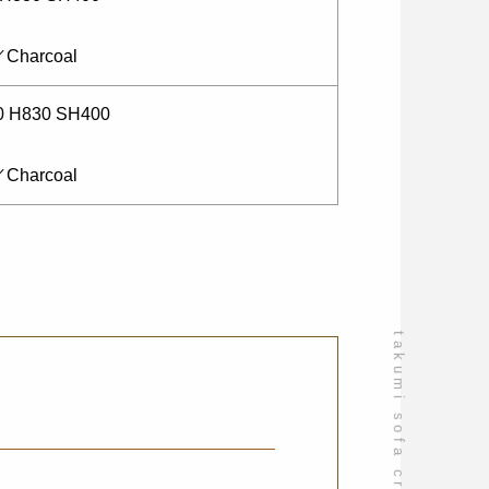
arcoal
 H830 SH400
arcoal
takumi sofa craftsmanship