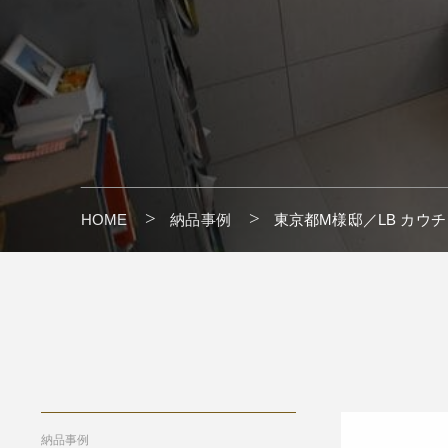
HOME
納品事例
東京都M様邸／LB カウチソ
" alt=""/>
納品事例