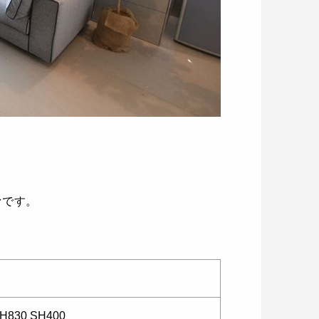
ァです。
H830 SH400