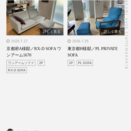
takumi sofa craftsmanship
詳しく見る
詳しく見る
" alt="京都府A様邸／RX-D
2026.7.27
" alt="東京都H様邸／PL
2026.7.25
京都府A様邸／RX-D SOFA ワ
東京都H様邸／PL PRIVATE
SOFA ワンアーム1670"/>
PRIVATE SOFA"/>
ンアーム1670
SOFA
ワンアームソファ
2P
1P
PL SOFA
RX-D SOFA