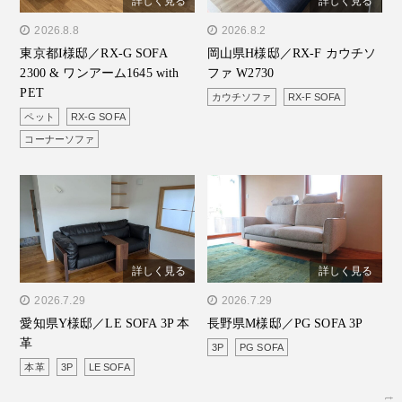
詳しく見る
詳しく見る
" alt="東京都I様邸／RX-G
2026.8.8
" alt="岡山県H様邸／RX-F
2026.8.2
東京都I様邸／RX-G SOFA
岡山県H様邸／RX-F カウチソ
SOFA 2300 & ワンアーム
カウチソファ W2730"/>
2300 & ワンアーム1645 with
ファ W2730
1645 with PET"/>
PET
カウチソファ
RX-F SOFA
ペット
RX-G SOFA
コーナーソファ
詳しく見る
詳しく見る
" alt="愛知県Y様邸／LE
2026.7.29
" alt="長野県M様邸／PG
2026.7.29
愛知県Y様邸／LE SOFA 3P 本
長野県M様邸／PG SOFA 3P
SOFA 3P 本革"/>
SOFA 3P"/>
革
3P
PG SOFA
本革
3P
LE SOFA