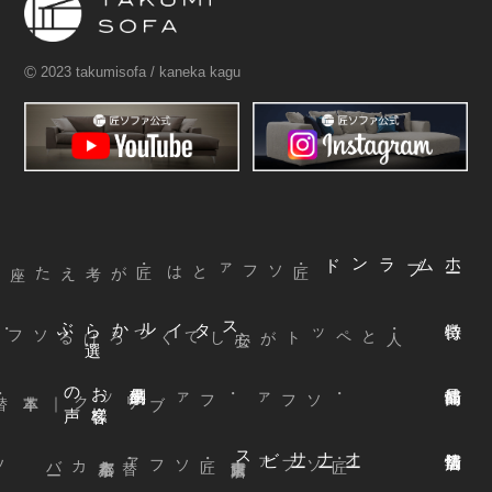
©
2023 takumisofa / kaneka kagu
ブランド
ム
ホ
ー
・匠ソファとは
ぶ
スタイルから
選
声
お
客様
の
本革
・ファブリック
｜
・ソファ
ビス
オ
ー
ナ
ー
サ
ー
ファ
着
せ
替
え
方
ー
京都本店
・替えカバ
・匠ソファ
東京青山店
・匠ソファ