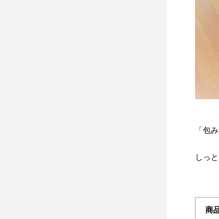
「包み
しっと
商