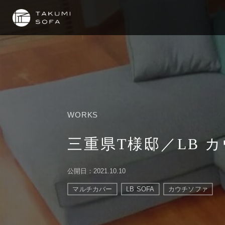
WORKS
三重県T様邸／LB カ
公開日：2021.10.10
マルチカバー
LB SOFA
カウチソファ