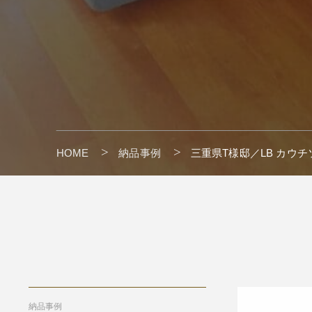
HOME
納品事例
三重県T様邸／LB カウチソ
" alt=""/>
納品事例