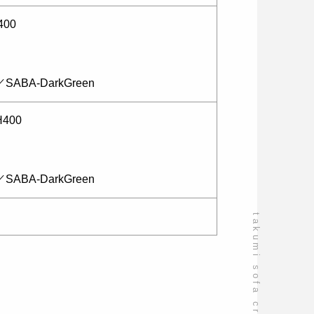
400
A-DarkGreen
H400
A-DarkGreen
takumi sofa craftsmanship