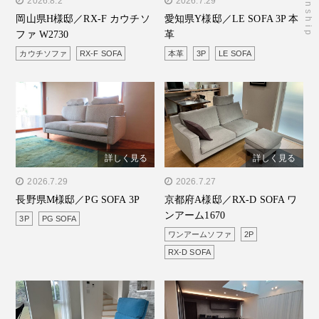
" alt="岡山県H様邸／RX-F
2026.8.2
" alt="愛知県Y様邸／LE
2026.7.29
岡山県H様邸／RX-F カウチソ
愛知県Y様邸／LE SOFA 3P 本
カウチソファ W2730"/>
SOFA 3P 本革"/>
ファ W2730
革
カウチソファ
RX-F SOFA
本革
3P
LE SOFA
詳しく見る
詳しく見る
" alt="長野県M様邸／PG
2026.7.29
" alt="京都府A様邸／RX-D
2026.7.27
長野県M様邸／PG SOFA 3P
京都府A様邸／RX-D SOFA ワ
SOFA 3P"/>
SOFA ワンアーム1670"/>
ンアーム1670
3P
PG SOFA
ワンアームソファ
2P
RX-D SOFA