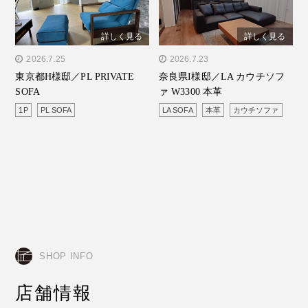
詳しく見る
詳しく見る
" alt="東京都H様邸／PL
2026.7.25
" alt="奈良県I様邸／LA カ
2026.7.23
東京都H様邸／PL PRIVATE
奈良県I様邸／LA カウチソフ
PRIVATE SOFA"/>
ウチソファ W3300 本革"/>
SOFA
ァ W3300 本革
1P
PL SOFA
LA SOFA
本革
カウチソファ
SHOP INFO
店舗情報