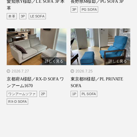
愛知県Y様邸／LE SOFA 3P 本
長野県M様邸／PG SOFA 3P
SOFA 3P 本革"/>
SOFA 3P"/>
革
3P
PG SOFA
本革
3P
LE SOFA
詳しく見る
詳しく見る
" alt="京都府A様邸／RX-D
2026.7.27
" alt="東京都H様邸／PL
2026.7.25
京都府A様邸／RX-D SOFA ワ
東京都H様邸／PL PRIVATE
SOFA ワンアーム1670"/>
PRIVATE SOFA"/>
ンアーム1670
SOFA
ワンアームソファ
2P
1P
PL SOFA
RX-D SOFA