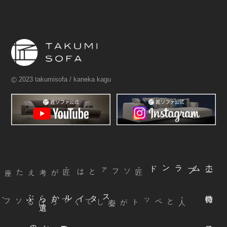
©
2023 takumisofa / kaneka kagu
ブランド
ム
ホ
ー
・匠ソファとは
ぶ
スタイルから
選
声
お
客様
の
本革
・ファブリック
｜