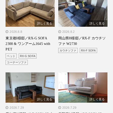
詳しく見る
詳しく見る
" alt="東京都I様邸／RX-G
2026.8.8
" alt="岡山県H様邸／RX-F
2026.8.2
東京都I様邸／RX-G SOFA
岡山県H様邸／RX-F カウチソ
SOFA 2300 & ワンアーム
カウチソファ W2730"/>
2300 & ワンアーム1645 with
ファ W2730
1645 with PET"/>
PET
カウチソファ
RX-F SOFA
ペット
RX-G SOFA
コーナーソファ
詳しく見る
詳しく見る
" alt="愛知県Y様邸／LE
2026.7.29
" alt="長野県M様邸／PG
2026.7.29