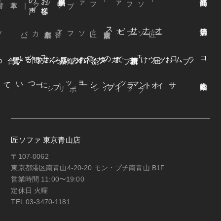
・ソファ
ビス
オ
ー
ナ
ー
サ
ー
ファ
着
せ
替
え
方
ー
京都本店
・替えカバ
・匠ソファ
東京青山店
・匠ソファ
よくある質問
オンラインショップ
お知らせ
カネカ家具
ウェブカタログ
お届けまでの流れ
ブログ
コラム
オンラインショップについて
サイトマップ
・プライバシーポリシー
匠ソファ 東京青山店
〒107-0062
東京都港区南青山4-20-20 モン・プチ南青山 B1F
営業時間 11:00〜19:00
定休日 火曜
TEL 03-3470-1181