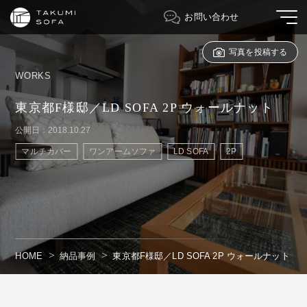
お問い合わせ
写真を投稿する
WORKS
東京都F様邸／LD SOFA 2P ウォールナット
公開日：2018.10.27
マルチカバー
ワンアームソファ
LD SOFA
2P
HOME
納品事例
東京都F様邸／LD SOFA 2P ウォールナット
" alt=""/>