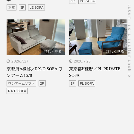
3P
PG SOFA
takumi sofa craftsmanship
本革
3P
LE SOFA
詳しく見る
詳しく見る
" alt="京都府A様邸／RX-D
2026.7.27
" alt="東京都H様邸／PL
2026.7.25
京都府A様邸／RX-D SOFA ワ
東京都H様邸／PL PRIVATE
SOFA ワンアーム1670"/>
PRIVATE SOFA"/>
ンアーム1670
SOFA
ワンアームソファ
2P
1P
PL SOFA
RX-D SOFA