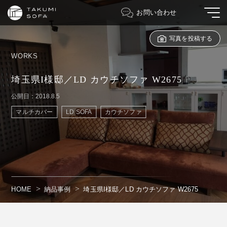
お問い合わせ
写真を投稿する
WORKS
埼玉県I様邸／LD カウチソファ W2675
公開日：2018.8.5
マルチカバー
LD SOFA
カウチソファ
HOME
納品事例
埼玉県I様邸／LD カウチソファ W2675
" alt=""/>