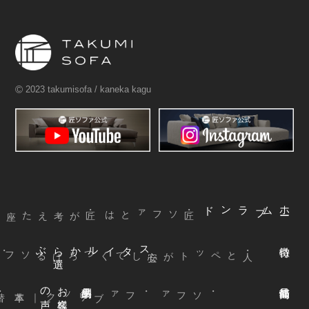
©
2023 takumisofa / kaneka kagu
ブランド
ム
ホ
ー
・匠ソファとは
ぶ
スタイルから
選
声
お
客様
の
本革
・ファブリック
｜
・ソファ