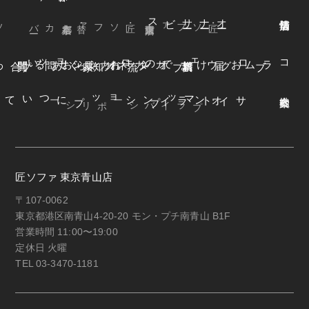
ビス
オ
ー
ナ
ー
サ
ー
ファ
着
せ
替
え
方
ー
京都本店
・替えカバ
・匠ソファ
東京青山店
・匠ソファ
よくある質問
オンラインショップ
お知らせ
カネカ家具
ウェブカタログ
お届けまでの流れ
ブログ
コラム
オンラインショップについて
サイトマップ
・プライバシーポリシー
匠ソファ 東京青山店
〒107-0062
東京都港区南青山4-20-20 モン・プチ南青山 B1F
営業時間 11:00〜19:00
定休日 火曜
TEL 03-3470-1181