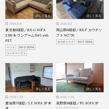
詳しく見る
詳しく見る
" alt="東京都I様邸／RX-G
2026.8.8
" alt="岡山県H様邸／RX-F
2026.8.2
東京都I様邸／RX-G SOFA
岡山県H様邸／RX-F カウチソ
SOFA 2300 & ワンアーム
カウチソファ W2730"/>
2300 & ワンアーム1645 with
ファ W2730
1645 with PET"/>
PET
カウチソファ
RX-F SOFA
ペット
RX-G SOFA
コーナーソファ
詳しく見る
詳しく見る
" alt="愛知県Y様邸／LE
2026.7.29
" alt="長野県M様邸／PG
2026.7.29
愛知県Y様邸／LE SOFA 3P 本
長野県M様邸／PG SOFA 3P
SOFA 3P 本革"/>
SOFA 3P"/>
革