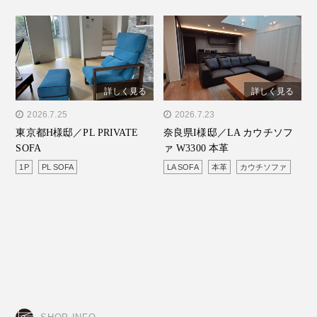
詳しく見る
詳しく見る
" alt="東京都H様邸／PL
2026.7.25
" alt="奈良県I様邸／LA カ
2026.7.23
東京都H様邸／PL PRIVATE
奈良県I様邸／LA カウチソフ
PRIVATE SOFA"/>
ウチソファ W3300 本革"/>
SOFA
ァ W3300 本革
1P
PL SOFA
LA SOFA
本革
カウチソファ