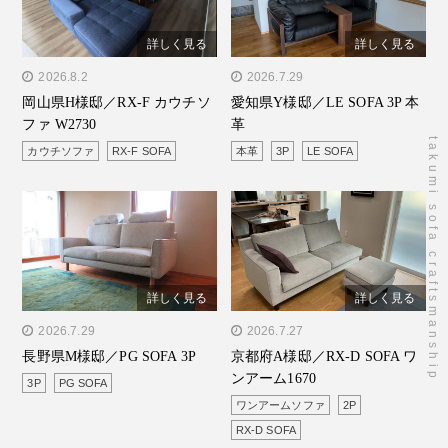
詳しく見る
詳しく見る
" alt="岡山県H様邸／RX-F
2026.8.2
" alt="愛知県Y様邸／LE
2026.7.29
岡山県H様邸／RX-F カウチソ
愛知県Y様邸／LE SOFA 3P 本
カウチソファ W2730"/>
SOFA 3P 本革"/>
ファ W2730
革
takumi sofa craftsmanship
カウチソファ
RX-F SOFA
本革
3P
LE SOFA
詳しく見る
詳しく見る
" alt="長野県M様邸／PG
2026.7.29
" alt="京都府A様邸／RX-D
2026.7.27
長野県M様邸／PG SOFA 3P
京都府A様邸／RX-D SOFA ワ
SOFA 3P"/>
SOFA ワンアーム1670"/>
ンアーム1670
3P
PG SOFA
ワンアームソファ
2P
RX-D SOFA