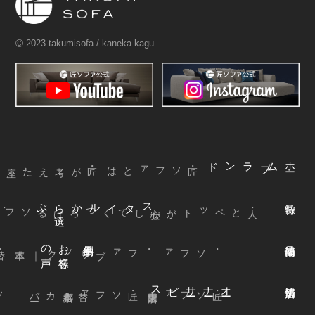
©
2023 takumisofa / kaneka kagu
ブランド
ム
ホ
ー
・匠ソファとは
ぶ
スタイルから
選
声
お
客様
の
本革
・ファブリック
｜
・ソファ
ビス
オ
ー
ナ
ー
サ
ー
ファ
着
せ
替
え
方
ー
京都本店
・替えカバ
・匠ソファ
東京青山店
・匠ソファ