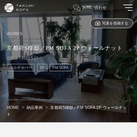
お問い合わせ
写真を投稿する
WORKS
京都府S様邸／PM SOFA 2P ウォールナット
公開日：2023.5.17
マルチカバー
2P
PM SOFA
HOME
納品事例
京都府S様邸／PM SOFA 2P ウォールナッ
ト
" alt=""/>