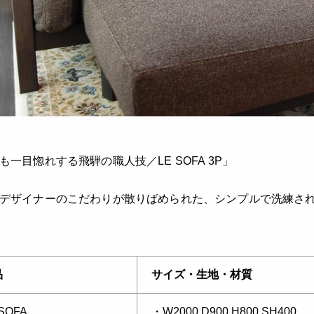
も一目惚れする飛騨の職人技／LE SOFA 3P」
デザイナーのこだわりが散りばめられた、シンプルで洗練さ
品
サイズ・生地・材質
 SOFA
・W2000 D900 H800 SH400