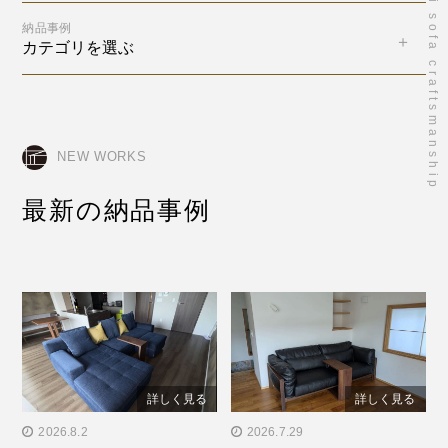
takumi sofa craftsmanship
納品事例
カテゴリを選ぶ
NEW WORKS
最新の納品事例
詳しく見る
詳しく見る
" alt="岡山県H様邸／RX-F
2026.8.2
" alt="愛知県Y様邸／LE
2026.7.29