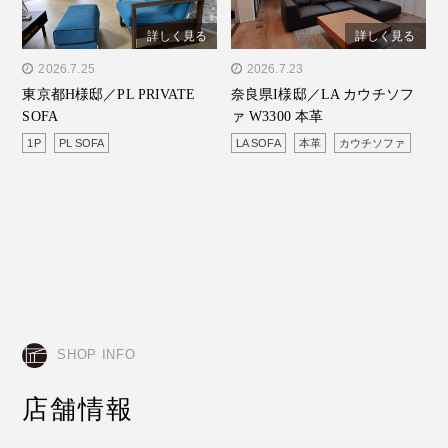
詳しく見る
詳しく見る
" alt="東京都H様邸／PL
2026.7.25
" alt="奈良県I様邸／LA カ
2026.7.23
東京都H様邸／PL PRIVATE
奈良県I様邸／LA カウチソフ
PRIVATE SOFA"/>
ウチソファ W3300 本革"/>
SOFA
ァ W3300 本革
1P
PL SOFA
LA SOFA
本革
カウチソファ
SHOP INFO
店舗情報