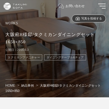
お問い合わせ
写真を投稿する
WORKS
大阪府H様邸/タクミカンダイニングセット
1650×850
公開日：2016.6.3
タクミカンファニチャー
ダイニングテーブル&チェア
HOME
納品事例
大阪府H様邸/タクミカンダイニングセット
1650×850
" alt=""/>