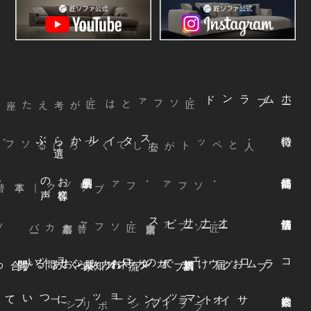
ブランド
ム
ホ
ー
・匠ソファとは
ぶ
スタイルから
選
声
お
客様
の
本革
・ファブリック
｜
・ソファ
ビス
オ
ー
ナ
ー
サ
ー
ファ
着
せ
替
え
方
ー
京都本店
・替えカバ
・匠ソファ
東京青山店
・匠ソファ
よくある質問
オンラインショップ
お知らせ
カネカ家具
ウェブカタログ
お届けまでの流れ
ブログ
コラム
オンラインショップについて
サイトマップ
・プライバシーポリシー