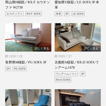
岡山県H様邸／RX-F カウチソ
愛知県Y様邸／LE SOFA 3P 本
カウチソファ W2730"/>
SOFA 3P 本革"/>
ファ W2730
革
カウチソファ
RX-F SOFA
本革
3P
LE SOFA
詳しく見る
詳しく見る
" alt="長野県M様邸／PG
2026.7.29
" alt="京都府A様邸／RX-D
2026.7.27
長野県M様邸／PG SOFA 3P
京都府A様邸／RX-D SOFA ワ
SOFA 3P"/>
SOFA ワンアーム1670"/>
ンアーム1670
3P
PG SOFA
ワンアームソファ
2P
RX-D SOFA