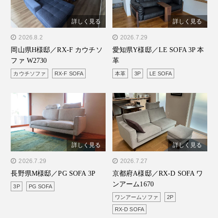
詳しく見る
詳しく見る
" alt="岡山県H様邸／RX-F
2026.8.2
" alt="愛知県Y様邸／LE
2026.7.29
岡山県H様邸／RX-F カウチソ
愛知県Y様邸／LE SOFA 3P 本
カウチソファ W2730"/>
SOFA 3P 本革"/>
ファ W2730
革
カウチソファ
RX-F SOFA
本革
3P
LE SOFA
詳しく見る
詳しく見る
" alt="長野県M様邸／PG
2026.7.29
" alt="京都府A様邸／RX-D
2026.7.27
長野県M様邸／PG SOFA 3P
京都府A様邸／RX-D SOFA ワ
SOFA 3P"/>
SOFA ワンアーム1670"/>
ンアーム1670
3P
PG SOFA
ワンアームソファ
2P
RX-D SOFA