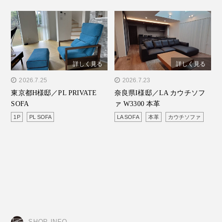
詳しく見る
詳しく見る
" alt="東京都H様邸／PL
2026.7.25
" alt="奈良県I様邸／LA カ
2026.7.23
東京都H様邸／PL PRIVATE
奈良県I様邸／LA カウチソフ
PRIVATE SOFA"/>
ウチソファ W3300 本革"/>
SOFA
ァ W3300 本革
1P
PL SOFA
LA SOFA
本革
カウチソファ
SHOP INFO