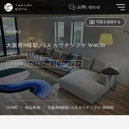
お問い合わせ
写真を投稿する
WORKS
大阪府N様邸／LA カウチソファ W4630
公開日：2025.5.5
LA SOFA
ピックアップ
カウチソファ
HOME
納品事例
大阪府N様邸／LA カウチソファ W4630
" alt=""/>