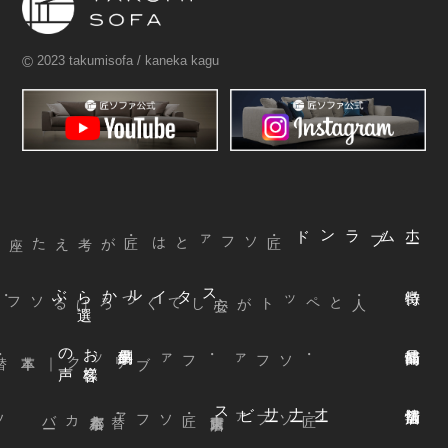
©
2023 takumisofa / kaneka kagu
ブランド
ム
ホ
ー
・匠ソファとは
ぶ
スタイルから
選
声
お
客様
の
本革
・ファブリック
｜
・ソファ
ビス
オ
ー
ナ
ー
サ
ー
ファ
着
せ
替
え
方
ー
京都本店
・替えカバ
・匠ソファ
東京青山店
・匠ソファ