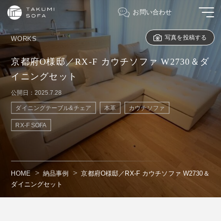
お問い合わせ
写真を投稿する
WORKS
京都府O様邸／RX-F カウチソファ W2730＆ダ
イニングセット
公開日：2025.7.28
ダイニングテーブル&チェア
本革
カウチソファ
RX-F SOFA
HOME
納品事例
京都府O様邸／RX-F カウチソファ W2730＆
ダイニングセット
" alt=""/>