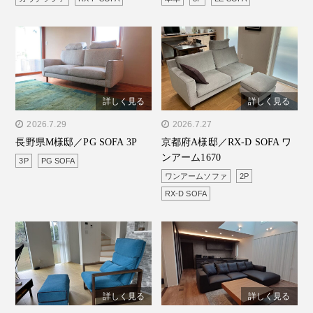
詳しく見る
詳しく見る
" alt="長野県M様邸／PG
2026.7.29
" alt="京都府A様邸／RX-D
2026.7.27
長野県M様邸／PG SOFA 3P
京都府A様邸／RX-D SOFA ワ
SOFA 3P"/>
SOFA ワンアーム1670"/>
ンアーム1670
3P
PG SOFA
ワンアームソファ
2P
RX-D SOFA
詳しく見る
詳しく見る