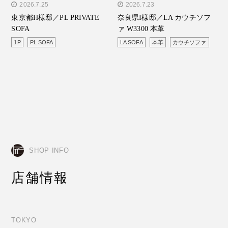
" alt="東京都H様邸／PL
2026.7.25
" alt="奈良県I様邸／LA カ
2026.7.23
東京都H様邸／PL PRIVATE
奈良県I様邸／LA カウチソフ
PRIVATE SOFA"/>
ウチソファ W3300 本革"/>
SOFA
ァ W3300 本革
1P
PL SOFA
LA SOFA
本革
カウチソファ
SHOP INFO
店舗情報
TOKYO