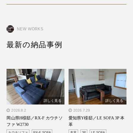
NEW WORKS
最新の納品事例
詳しく見る
詳しく見る
" alt="岡山県H様邸／RX-F
2026.8.2
" alt="愛知県Y様邸／LE
2026.7.29
岡山県H様邸／RX-F カウチソ
愛知県Y様邸／LE SOFA 3P 本
カウチソファ W2730"/>
SOFA 3P 本革"/>
ファ W2730
革
カウチソファ
RX-F SOFA
本革
3P
LE SOFA