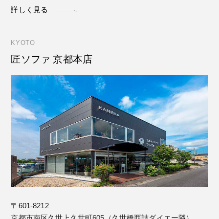
詳しく見る
KYOTO
匠ソファ 京都本店
〒601-8212
京都市南区久世上久世町605（久世橋西詰ダイエー隣）