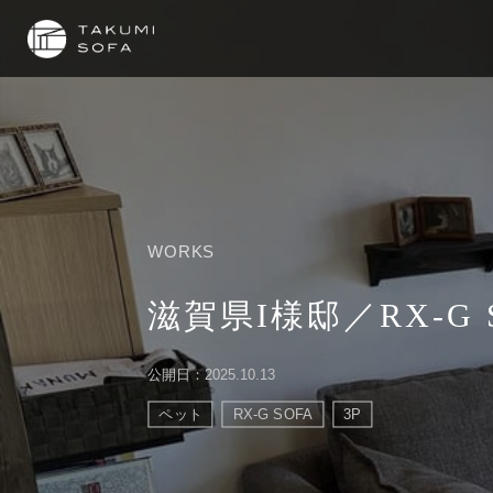
WORKS
滋賀県I様邸／RX-G S
公開日：2025.10.13
ペット
RX-G SOFA
3P