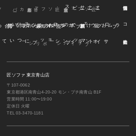
ビス
オ
ー
ナ
ー
サ
ー
ファ
着
せ
替
え
方
ー
京都本店
・替えカバ
・匠ソファ
東京青山店
・匠ソファ
よくある質問
オンラインショップ
お知らせ
カネカ家具
ウェブカタログ
お届けまでの流れ
ブログ
コラム
オンラインショップについて
サイトマップ
・プライバシーポリシー
匠ソファ 東京青山店
〒107-0062
東京都港区南青山4-20-20 モン・プチ南青山 B1F
営業時間 11:00〜19:00
定休日 火曜
TEL 03-3470-1181