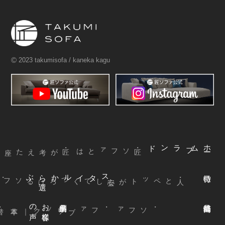
©
2023 takumisofa / kaneka kagu
ブランド
ム
ホ
ー
・匠ソファとは
ぶ
スタイルから
選
声
お
客様
の
本革
・ファブリック
｜
・ソファ