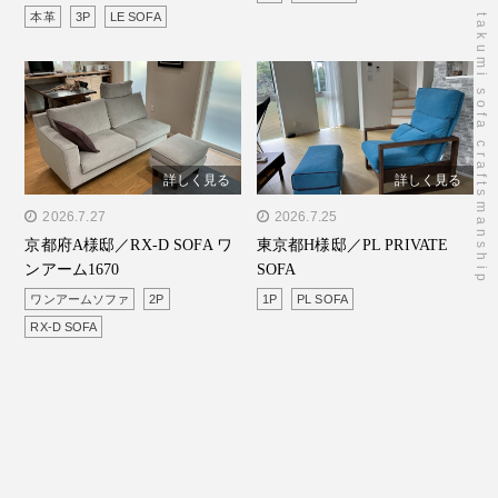
本革
3P
LE SOFA
takumi sofa craftsmanship
詳しく見る
詳しく見る
" alt="京都府A様邸／RX-D
2026.7.27
" alt="東京都H様邸／PL
2026.7.25
京都府A様邸／RX-D SOFA ワ
東京都H様邸／PL PRIVATE
SOFA ワンアーム1670"/>
PRIVATE SOFA"/>
ンアーム1670
SOFA
ワンアームソファ
2P
1P
PL SOFA
RX-D SOFA