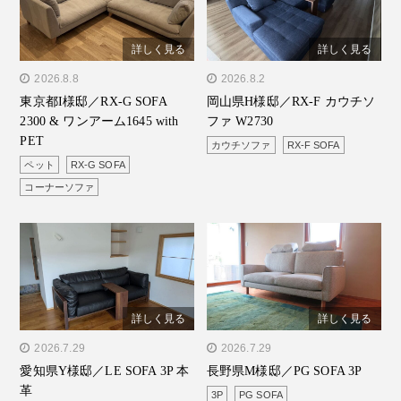
詳しく見る
詳しく見る
" alt="東京都I様邸／RX-G
2026.8.8
" alt="岡山県H様邸／RX-F
2026.8.2
東京都I様邸／RX-G SOFA
岡山県H様邸／RX-F カウチソ
SOFA 2300 & ワンアーム
カウチソファ W2730"/>
2300 & ワンアーム1645 with
ファ W2730
1645 with PET"/>
PET
カウチソファ
RX-F SOFA
ペット
RX-G SOFA
コーナーソファ
詳しく見る
詳しく見る
" alt="愛知県Y様邸／LE
2026.7.29
" alt="長野県M様邸／PG
2026.7.29
愛知県Y様邸／LE SOFA 3P 本
長野県M様邸／PG SOFA 3P
SOFA 3P 本革"/>
SOFA 3P"/>
革
3P
PG SOFA