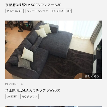
京都府O様邸/LA SOFA ワンアーム3P
マルチカバー
ワンアームソファ
LA SOFA
3P
詳しく見る
" alt="埼玉県I様邸/LA カウチソファW2600"/>
2016.6.14
埼玉県I様邸/LA カウチソファW2600
LA SOFA
カウチソファ