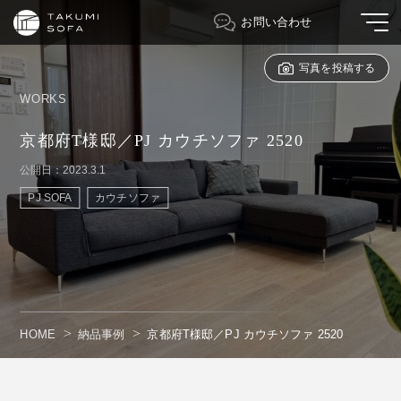
お問い合わせ
写真を投稿する
WORKS
京都府T様邸／PJ カウチソファ 2520
公開日：2023.3.1
PJ SOFA
カウチソファ
HOME
納品事例
京都府T様邸／PJ カウチソファ 2520
" alt=""/>