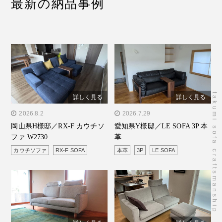
最新の納品事例
takumi sofa craftsmanship
詳しく見る
詳しく見る
" alt="岡山県H様邸／RX-F
2026.8.2
" alt="愛知県Y様邸／LE
2026.7.29
岡山県H様邸／RX-F カウチソ
愛知県Y様邸／LE SOFA 3P 本
カウチソファ W2730"/>
SOFA 3P 本革"/>
ファ W2730
革
カウチソファ
RX-F SOFA
本革
3P
LE SOFA