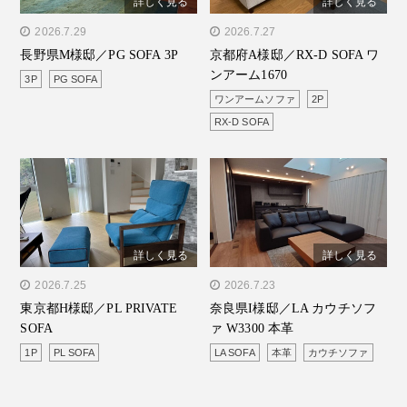
詳しく見る
詳しく見る
" alt="長野県M様邸／PG
2026.7.29
" alt="京都府A様邸／RX-D
2026.7.27
長野県M様邸／PG SOFA 3P
京都府A様邸／RX-D SOFA ワ
SOFA 3P"/>
SOFA ワンアーム1670"/>
ンアーム1670
3P
PG SOFA
ワンアームソファ
2P
RX-D SOFA
詳しく見る
詳しく見る
" alt="東京都H様邸／PL
2026.7.25
" alt="奈良県I様邸／LA カ
2026.7.23
東京都H様邸／PL PRIVATE
奈良県I様邸／LA カウチソフ
PRIVATE SOFA"/>
ウチソファ W3300 本革"/>
SOFA
ァ W3300 本革
1P
PL SOFA
LA SOFA
本革
カウチソファ