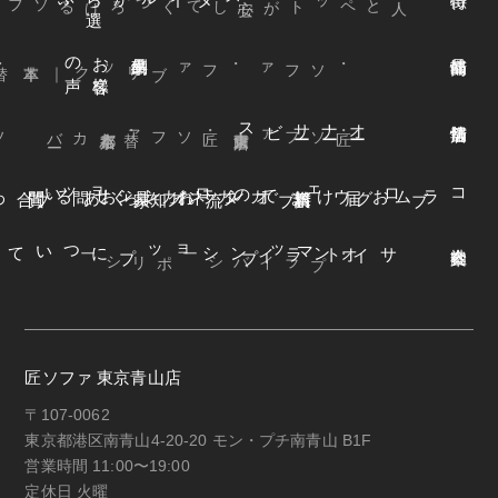
声
お
客様
の
本革
・ファブリック
｜
・ソファ
ビス
オ
ー
ナ
ー
サ
ー
ファ
着
せ
替
え
方
ー
京都本店
・替えカバ
・匠ソファ
東京青山店
・匠ソファ
よくある質問
オンラインショップ
お知らせ
カネカ家具
ウェブカタログ
お届けまでの流れ
ブログ
コラム
オンラインショップについて
サイトマップ
・プライバシーポリシー
匠ソファ 東京青山店
〒107-0062
東京都港区南青山4-20-20 モン・プチ南青山 B1F
営業時間 11:00〜19:00
定休日 火曜