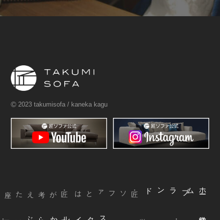
©
2023 takumisofa / kaneka kagu
ブランド
ム
ホ
ー
・匠ソファとは
ぶ
スタイルから
選