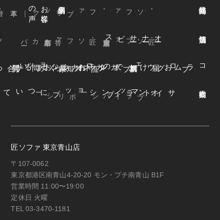
声
お
客様
の
本革
・ファブリック
｜
・ソファ
ビス
オ
ー
ナ
ー
サ
ー
ファ
着
せ
替
え
方
ー
京都本店
・替えカバ
・匠ソファ
東京青山店
・匠ソファ
よくある質問
オンラインショップ
お知らせ
カネカ家具
ウェブカタログ
お届けまでの流れ
ブログ
コラム
オンラインショップについて
サイトマップ
・プライバシーポリシー
匠ソファ 東京青山店
〒107-0062
東京都港区南青山4-20-20 モン・プチ南青山 B1F
営業時間 11:00〜19:00
定休日 火曜
TEL 03-3470-1181