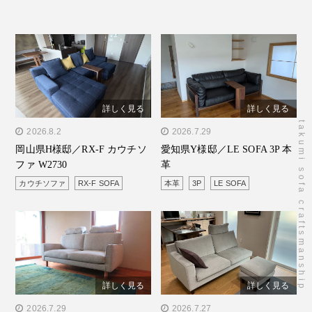
詳しく見る
詳しく見る
takumi sofa craftsmanship
" alt="岡山県H様邸／RX-F
2026.8.2
" alt="愛知県Y様邸／LE
2026.7.29
岡山県H様邸／RX-F カウチソ
愛知県Y様邸／LE SOFA 3P 本
カウチソファ W2730"/>
SOFA 3P 本革"/>
ファ W2730
革
カウチソファ
RX-F SOFA
本革
3P
LE SOFA
詳しく見る
詳しく見る
" alt="長野県M様邸／PG
2026.7.29
" alt="京都府A様邸／RX-D
2026.7.27