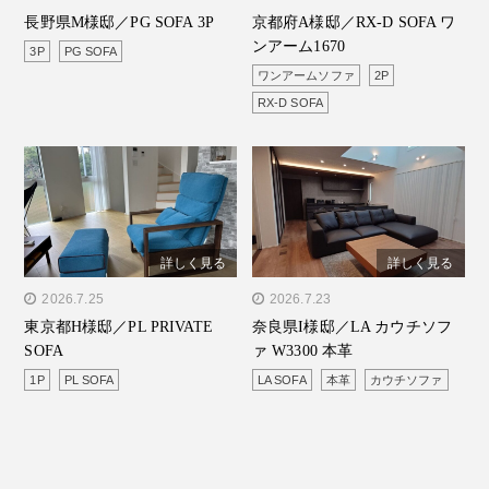
長野県M様邸／PG SOFA 3P
京都府A様邸／RX-D SOFA ワ
SOFA 3P"/>
SOFA ワンアーム1670"/>
ンアーム1670
3P
PG SOFA
ワンアームソファ
2P
RX-D SOFA
詳しく見る
詳しく見る
" alt="東京都H様邸／PL
2026.7.25
" alt="奈良県I様邸／LA カ
2026.7.23
東京都H様邸／PL PRIVATE
奈良県I様邸／LA カウチソフ
PRIVATE SOFA"/>
ウチソファ W3300 本革"/>
SOFA
ァ W3300 本革
1P
PL SOFA
LA SOFA
本革
カウチソファ