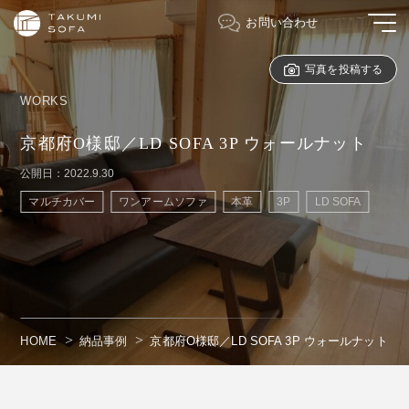
お問い合わせ
写真を投稿する
WORKS
京都府O様邸／LD SOFA 3P ウォールナット
公開日：2022.9.30
マルチカバー
ワンアームソファ
本革
3P
LD SOFA
HOME
納品事例
京都府O様邸／LD SOFA 3P ウォールナット
" alt=""/>