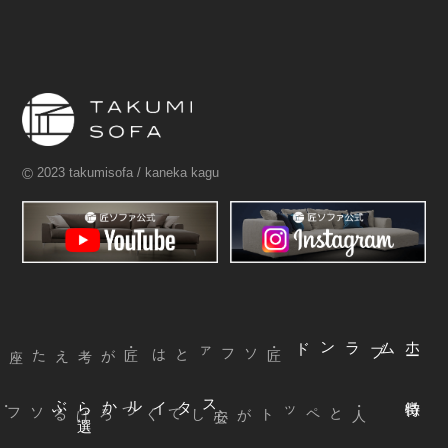
©
2023 takumisofa / kaneka kagu
ブランド
ム
ホ
ー
・匠ソファとは
ぶ
スタイルから
選