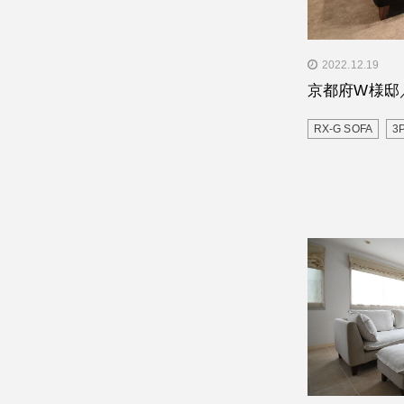
" alt="京都府
2022.12.19
2120"/>
京都府W様邸／R
RX-G SOFA
3