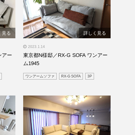
く見る
詳しく見る
A ワン
" alt="東京都N様邸／RX-G SOFA ワン
2023.1.14
アーム1945"/>
ワンアー
東京都N様邸／RX-G SOFA ワンアー
ム1945
ワンアームソファ
RX-G SOFA
3P