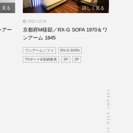
く見る
詳しく見る
A ワン
" alt="京都府M様邸／RX-G SOFA 1970
2022.12.15
＆ワンアーム 1645"/>
ワンアー
京都府M様邸／RX-G SOFA 1970＆ワ
ンアーム 1645
ワンアームソファ
RX-G SOFA
TVボード&収納家具
3P
2P
takumi sofa craftsmanship