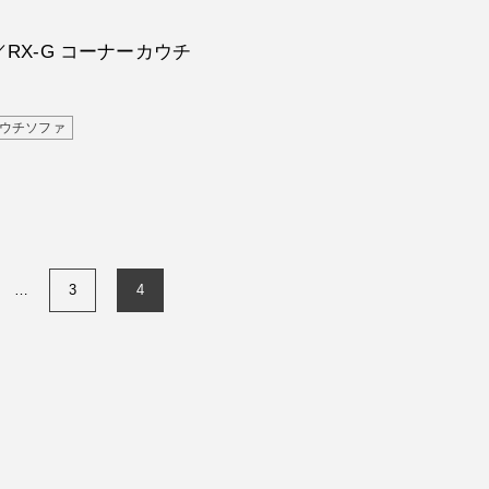
都S様邸／RX-G コーナーカ
5"/>
RX-G コーナーカウチ
ウチソファ
…
3
4