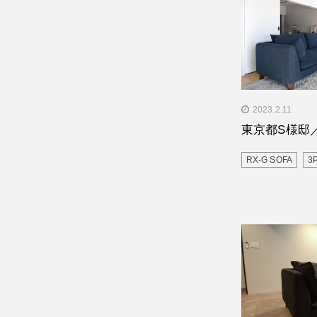
" alt="東京都
2023.2.11
1970"/>
東京都S様邸／RX
RX-G SOFA
3