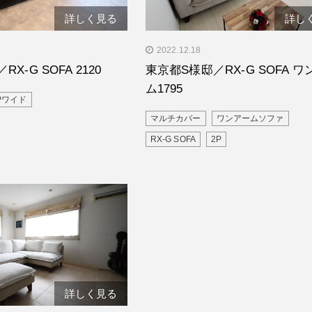
詳しく見る
詳し
W様邸／RX-G SOFA
" alt="東京都S様邸／RX-G SOF
2022.12.18
アーム1795"/>
X-G SOFA 2120
東京都S様邸／RX-G SOFA 
ム1795
Pワイド
マルチカバー
ワンアームソファ
RX-G SOFA
2P
詳しく見る