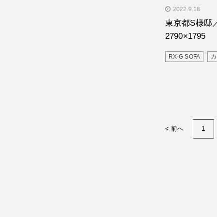
" alt="東京
2022.9.18
ウチ 2790×179
東京都S様邸／
2790×1795
RX-G SOFA
カ
< 前へ
1