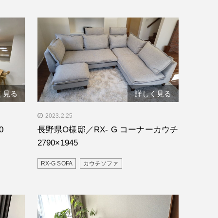
く見る
詳しく見る
" alt="長野県O様邸／RX- G コーナーカ
2023.2.25
ウチ 2790×1945"/>
0
長野県O様邸／RX- G コーナーカウチ
2790×1945
RX-G SOFA
カウチソファ