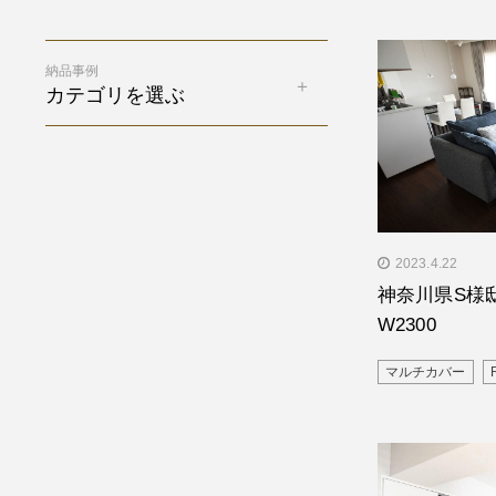
納品事例
カテゴリを選ぶ
" alt="神奈川
2023.4.22
注W2300"/>
神奈川県S様邸／
W2300
マルチカバー