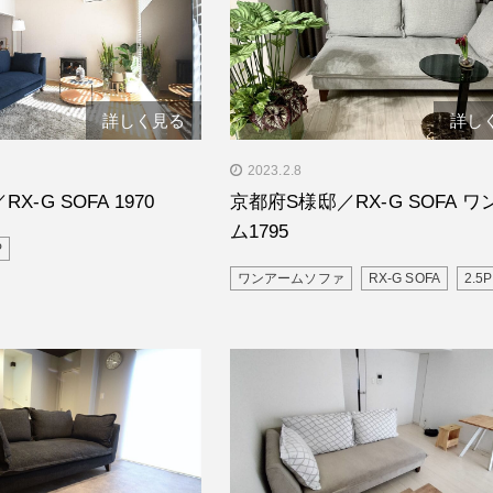
詳しく見る
詳し
S様邸／RX-G SOFA
" alt="京都府S様邸／RX-G SOF
2023.2.8
アーム1795"/>
-G SOFA 1970
京都府S様邸／RX-G SOFA 
ム1795
P
ワンアームソファ
RX-G SOFA
2.5P