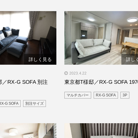
詳しく見る
詳し
県S様邸／RX-G SOFA 別
" alt="東京都T様邸／RX-G SOFA
2023.4.22
1970"/>
RX-G SOFA 別注
東京都T様邸／RX-G SOFA 197
マルチカバー
RX-G SOFA
3P
RX-G SOFA
別注サイズ