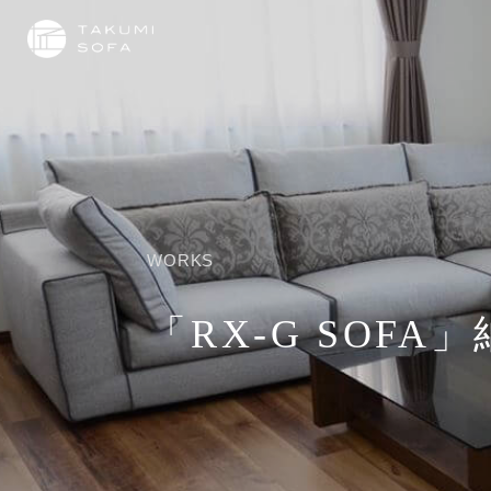
WORKS
「RX-G SOFA