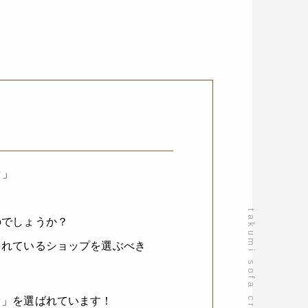
ァ」
takumi sofa craftsmanship
のでしょうか？
されているショップを選ぶべき
ァ」を選ばれています！