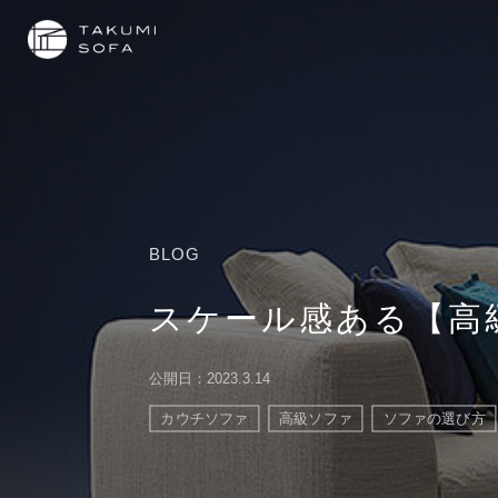
BLOG
スケール感ある【高
公開日：2023.3.14
カウチソファ
高級ソファ
ソファの選び方