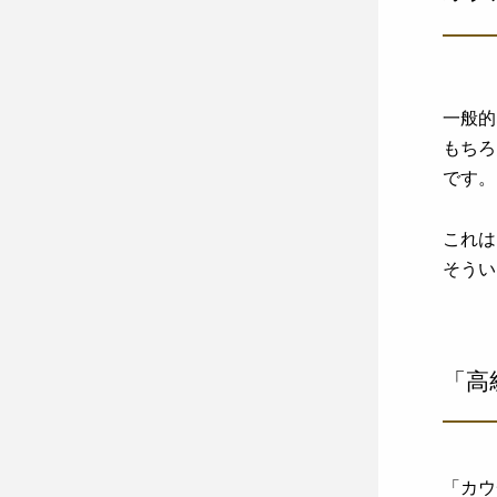
一般的
もちろ
です。
これは
そうい
「高
「カウ