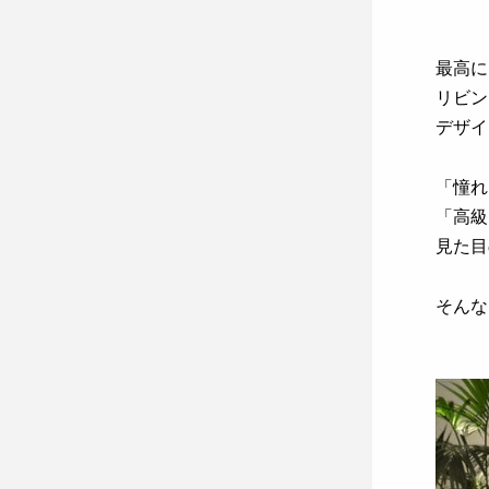
最高に
リビン
デザイ
「憧れ
「高級
見た目
そんな