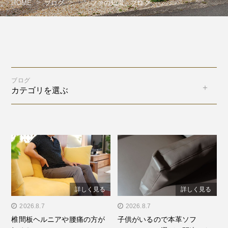
HOME
ブログ
「ソファの知識」ブログ
ブログ
カテゴリを選ぶ
詳しく見る
詳しく見る
" alt="椎間板ヘルニアや腰
2026.8.7
" alt="子供がいるので本革
2026.8.7
椎間板ヘルニアや腰痛の方が
子供がいるので本革ソフ
痛の方が好まれるソフ
ソファ？？ソファ選びの間