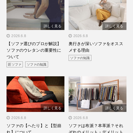
詳しく見る
詳しく見る
" alt="【ソファ選びのプロ
2026.6.8
" alt="奥行きが深いソファ
2026.6.8
【ソファ選びのプロが解説】
奥行きが深いソファをオスス
が解説】ソファのウレタン
をオススメする理由"/>
ソファのウレタンの重要性に
メする理由
の重要性について"/>
ついて
ソファの知識
匠ソファ
ソファの知識
詳しく見る
詳しく見る
" alt="ソファの【へたり】
2026.6.8
" alt="ソファは布派？本革
2026.6.8
ソファの【へたり】と【型崩
ソファは布派？本革派？それ
と【型崩れ】について"/>
派？それぞれのメリット・
れ】について
ぞれのメリット・デメリット