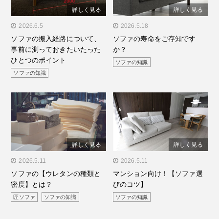
詳しく見る
詳しく見る
" alt="ソファの搬入経路に
2026.6.5
" alt="ソファの寿命をご存
2026.5.18
ソファの搬入経路について、
ソファの寿命をご存知です
ついて、事前に測っておき
知ですか？"/>
事前に測っておきたいたった
か？
たいたったひとつのポイン
ひとつのポイント
ソファの知識
ト"/>
ソファの知識
詳しく見る
詳しく見る
" alt="ソファの【ウレタン
2026.5.11
" alt="マンション向け！
2026.5.11
ソファの【ウレタンの種類と
マンション向け！【ソファ選
の種類と密度】とは？"/>
【ソファ選びのコツ】"/>
密度】とは？
びのコツ】
匠ソファ
ソファの知識
ソファの知識