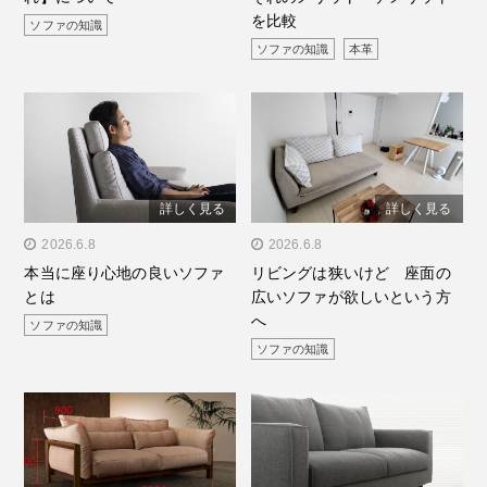
デメリットを比較"/>
を比較
ソファの知識
ソファの知識
本革
詳しく見る
詳しく見る
" alt="本当に座り心地の良
2026.6.8
" alt="リビングは狭いけ
2026.6.8
本当に座り心地の良いソファ
リビングは狭いけど 座面の
いソファとは"/>
ど 座面の広いソファが欲
とは
広いソファが欲しいという方
しいという方へ"/>
へ
ソファの知識
ソファの知識