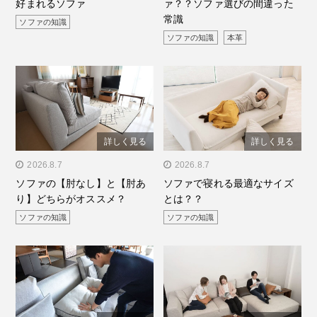
好まれるソファ
ァ？？ソファ選びの間違った
ァ"/>
違った常識"/>
常識
ソファの知識
ソファの知識
本革
詳しく見る
詳しく見る
" alt="ソファの【肘なし】
2026.8.7
" alt="ソファで寝れる最適
2026.8.7
ソファの【肘なし】と【肘あ
ソファで寝れる最適なサイズ
と【肘あり】どちらがオス
なサイズとは？？"/>
り】どちらがオススメ？
とは？？
スメ？"/>
ソファの知識
ソファの知識