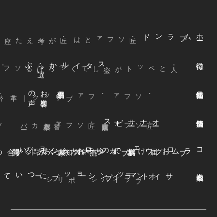
ブランド
ム
ホ
ー
・匠ソファとは
ぶ
スタイルから
選
声
お
客様
の
本革
・ファブリック
｜
・ソファ
ビス
オ
ー
ナ
ー
サ
ー
ファ
着
せ
替
え
方
ー
京都本店
・替えカバ
・匠ソファ
東京青山店
・匠ソファ
よくある質問
オンラインショップ
お知らせ
カネカ家具
ウェブカタログ
お届けまでの流れ
ブログ
コラム
オンラインショップについて
サイトマップ
・プライバシーポリシー