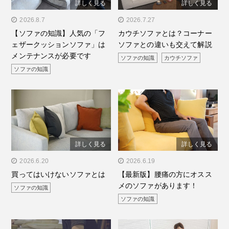
詳しく見る
詳しく見る
" alt="【ソファの知識】人
2026.8.7
" alt="カウチソファとは？
2026.7.27
【ソファの知識】人気の「フ
カウチソファとは？コーナー
気の「フェザークッション
コーナーソファとの違いも
ェザークッションソファ」は
ソファとの違いも交えて解説
ソファ」はメンテナンスが
交えて解説"/>
メンテナンスが必要です
ソファの知識
カウチソファ
必要です"/>
ソファの知識
詳しく見る
詳しく見る
" alt="買ってはいけないソ
2026.6.20
" alt="【最新版】腰痛の方
2026.6.19
買ってはいけないソファとは
【最新版】腰痛の方にオスス
ファとは"/>
にオススメのソファがあり
メのソファがあります！
ソファの知識
ます！"/>
ソファの知識