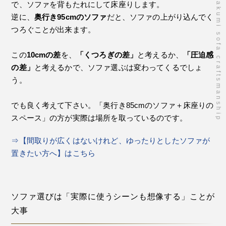
takumi sofa craftsmanship
で、ソファを背もたれにして床座りします。
逆に、
奥行き95cmのソファ
だと、ソファの上がり込んでく
つろぐことが出来ます。
この
10cmの差
を、
「くつろぎの差」
と考えるか、
「圧迫感
の差」
と考えるかで、ソファ選ぶは変わってくるでしょ
う。
でも良く考えて下さい。「奥行き85cmのソファ＋床座りの
スペース」の方が実際は場所を取っているのです。
⇒【間取りが広くはないけれど、ゆったりとしたソファが
置きたい方へ】はこちら
ソファ選びは「実際に使うシーンも想像する」ことが
大事