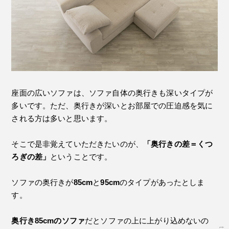
座面の広いソファは、ソファ自体の奥行きも深いタイプが
多いです。ただ、奥行きが深いとお部屋での圧迫感を気に
される方は多いと思います。
そこで是非覚えていただきたいのが、
「奥行きの差＝くつ
ろぎの差」
ということです。
ソファの奥行きが
85cm
と
95cm
のタイプがあったとしま
す。
奥行き85cmのソファ
だとソファの上に上がり込めないの