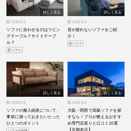
詳しく見る
詳しく見る
" alt="ソファに合わせるの
2026.6.5
" alt="首が疲れないソファ
2026.6.5
ソファに合わせるのはリビン
首が疲れないソファをご紹
はリビングテーブル？サイ
をご紹介！"/>
グテーブル？サイドテーブ
介！
ドテーブル？"/>
ル？
匠ソファ
匠ソファ
詳しく見る
詳しく見る
" alt="ソファの搬入経路に
2026.6.5
" alt="大阪・関西で高級ソ
2026.6.5
ソファの搬入経路について、
大阪・関西で高級ソファを探
ついて、事前に測っておき
ファを探すなら！プロが教
事前に測っておきたいたった
すなら！プロが教えるおすす
たいたったひとつのポイン
えるおすすめ専門店巡りと
ひとつのポイント
め専門店巡りと口コミ10選
ト"/>
口コミ10選【京都本
【京都本店】
ソファの知識