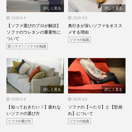
詳しく見る
詳しく見る
" alt="【ソファ選びのプロ
2026.6.8
" alt="奥行きが深いソファ
2026.6.8
【ソファ選びのプロが解説】
奥行きが深いソファをオスス
が解説】ソファのウレタン
をオススメする理由"/>
ソファのウレタンの重要性に
メする理由
の重要性について"/>
ついて
ソファの知識
匠ソファ
ソファの知識
詳しく見る
詳しく見る
" alt="【知っておきた
2026.6.8
" alt="ソファの【へたり】
2026.6.8
【知っておきたい！】疲れな
ソファの【へたり】と【型崩
い！】疲れないソファの選
と【型崩れ】について"/>
いソファの選び方
れ】について
び方"/>
ソファの選び方
ソファの知識