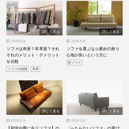
詳しく見る
詳しく見る
" alt="ソファは布派？本革
2026.6.8
" alt="ソファを選ぶなら硬
2026.6.8
ソファは布派？本革派？それ
ソファを選ぶなら硬めの座り
派？それぞれのメリット・
めの座り心地が良いという
ぞれのメリット・デメリット
心地が良いという方に
デメリットを比較"/>
方に"/>
を比較
匠ソファ
ソファの知識
本革
詳しく見る
詳しく見る
" alt="【和室や畳に合うソ
2026.6.8
" alt="「へたらないソフ
2026.6.8
【和室や畳に合うソファ】の
「へたらないソファ」の選び
ファ】の選び方とおすすめ
ァ」の選び方とおすすめの