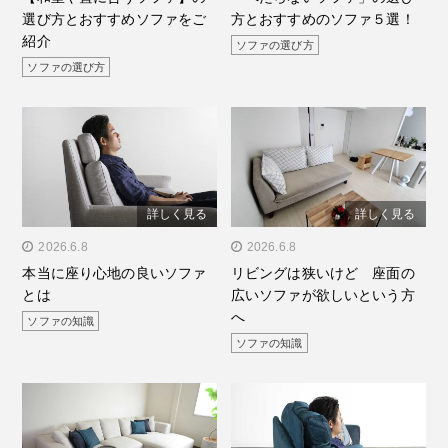
選び方とおすすめソファをご
方とおすすめのソファ５選！
ソファをご紹介"/>
ソファ５選！"/>
紹介
ソファの選び方
ソファの選び方
詳しく見る
詳しく見る
" alt="本当に座り心地の良
2026.6.8
" alt="リビングは狭いけ
2026.6.8
本当に座り心地の良いソファ
リビングは狭いけど 座面の
いソファとは"/>
ど 座面の広いソファが欲
とは
広いソファが欲しいという方
しいという方へ"/>
へ
ソファの知識
ソファの知識