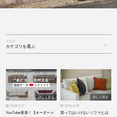
HOME
ブログ
ブログ
カテゴリを選ぶ
詳しく見る
詳しく見る
" alt="YouTube更新！【オ
2026.6.27
" alt="買ってはいけないソ
2026.6.20
YouTube更新！【オーダーメ
買ってはいけないソファとは
ーダーメイドソファ】”あ
ファとは"/>