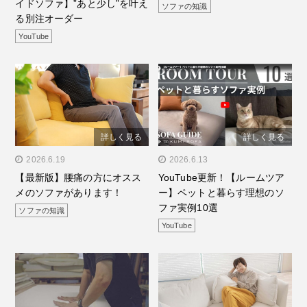
イドソファ】”あと少し”を叶え
ソファの知識
と少し”を叶える別注オー
る別注オーダー
ダー"/>
YouTube
詳しく見る
詳しく見る
" alt="【最新版】腰痛の方
2026.6.19
" alt="YouTube更新！【ル
2026.6.13
【最新版】腰痛の方にオスス
YouTube更新！【ルームツア
にオススメのソファがあり
ームツアー】ペットと暮ら
メのソファがあります！
ー】ペットと暮らす理想のソ
ます！"/>
す理想のソファ実例10
ファ実例10選
ソファの知識
選"/>
YouTube