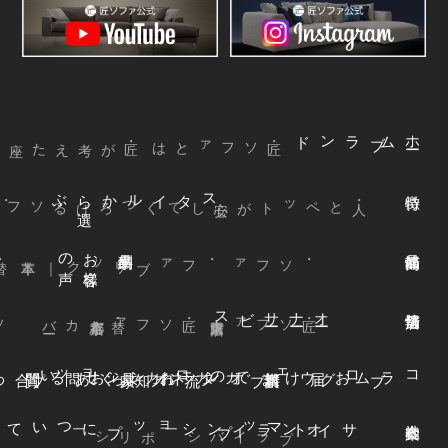
ブランド
ム
ホ
ー
・匠ソファとは
ぶ
スタイルから
選
声
お
客様
の
本革
・ファブリック
｜
・ソファ
ビス
オ
ー
ナ
ー
サ
ー
ファ
着
せ
替
え
方
ー
京都本店
・替えカバ
・匠ソファ
東京青山店
・匠ソファ
よくある質問
オンラインショップ
お知らせ
カネカ家具
ウェブカタログ
お届けまでの流れ
ブログ
コラム
オンラインショップについて
サイトマップ
・プライバシーポリシー